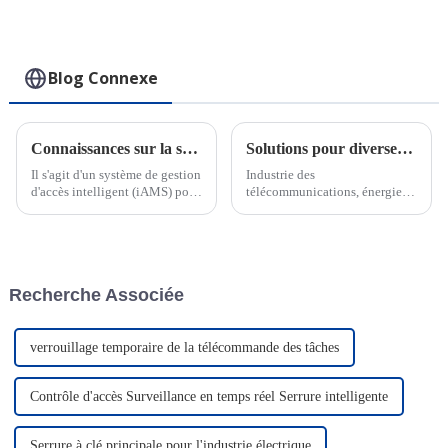
utilisations
polyvalentes pour
une gestion
logistique efficace
Blog Connexe
Connaissances sur la serrure électronique intelligente IoT
Solutions pour diverses industries
Il s'agit d'un système de gestion
Industrie des
d'accès intelligent (iAMS) pour
télécommunications, énergie
diverses industries, une plate-
électrique, services des eaux,
forme qui rassemble des
transport et logistique, banque,
cadenas intelligents, des clés
industrie pétrolière et gazière,
intelligentes et un logiciel de
soins de santé, éducation,
gestion d'accès intelligent, qui
aéroports, centres de données,
Recherche Associée
vise à...
smart...
verrouillage temporaire de la télécommande des tâches
Contrôle d'accès Surveillance en temps réel Serrure intelligente
Serrure à clé principale pour l'industrie électrique