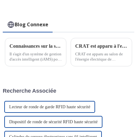
utilisations
polyvalentes pour
une gestion
logistique efficace
Blog Connexe
Connaissances sur la serrure électronique intelligente IoT
CRAT est apparu à l'exposition Power de la Foire de Canton
Il s'agit d'un système de gestion
CRAT est apparu au salon de
d'accès intelligent (iAMS) pour
l'énergie électrique de
diverses industries, une plate-
Chongqing et a cultivé en
forme qui rassemble des
profondeur le marché intérieur.
cadenas intelligents, des clés
Avec une gamme complète de
intelligentes et un logiciel de
serrures intelligentes et de
gestion d'accès intelligent, qui
systèmes de gestion de serrures
Recherche Associée
vise à...
IoT, CRAT a brillé lors de
l'exposition et ...
Lecteur de ronde de garde RFID haute sécurité
Dispositif de ronde de sécurité RFID haute sécurité
Cylindre de serrure électronique sans fil intelligent