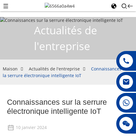
Actualités de
l'entreprise
Maison
Actualités de l'entreprise
Connaissances sur
la serrure électronique intelligente IoT
Connaissances sur la serrure
008615396811719
électronique intelligente IoT
jenny010678
10 janvier 2024