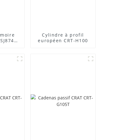
rmoire
Cylindre à profil
SJ874
européen CRT-H100
de base