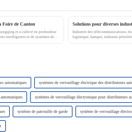
a Foire de Canton
Solutions pour diverses indust
hongqing et a cultivé en profondeur
Industrie des télécommunications, éner
es intelligentes et de systèmes de
logistique, banque, industrie pétrolièr
n et ...
centres de données, smart...
urs automatiques
systèmes de verrouillage électrique des distributeurs au
s automatiques
systèmes de verrouillage électronique pour distributeurs 
ues
système de patrouille de garde
système de verrouillage électro
t