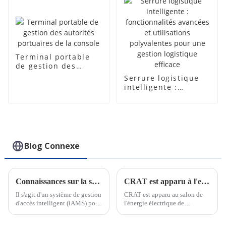
Terminal portable
de gestion des
autorités portuaires
Serrure logistique
de la console
intelligente :
fonctionnalités
avancées et
utilisations
polyvalentes pour
une gestion
logistique efficace
Blog Connexe
Connaissances sur la serrure électronique intelligente IoT
CRAT est apparu à l'exposition Power de la Foire de Canton
Il s'agit d'un système de gestion
CRAT est apparu au salon de
d'accès intelligent (iAMS) pour
l'énergie électrique de
diverses industries, une plate-
Chongqing et a cultivé en
forme qui rassemble des
profondeur le marché intérieur.