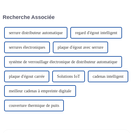
cadenas intelligents, des clés
Avec une gamme complète de
intelligentes et un logiciel de
serrures intelligentes et de
gestion d'accès intelligent, qui
systèmes de gestion de serrures
Recherche Associée
vise à...
IoT, CRAT a brillé lors de
l'exposition et ...
serrure distributeur automatique
regard d'égout intelligent
serrures électroniques
plaque d'égout avec serrure
système de verrouillage électronique de distributeur automatique
plaque d'égout carrée
Solutions IoT
cadenas intelligent
meilleur cadenas à empreinte digitale
couverture thermique de puits