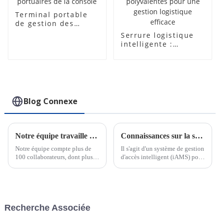
Terminal portable
de gestion des
autorités portuaires
Serrure logistique
de la console
intelligente :
fonctionnalités
avancées et
utilisations
polyvalentes pour
une gestion
logistique efficace
Blog Connexe
Notre équipe travaille dur pour respecter les délais des commandes urgentes
Connaissances sur la serrure électronique intelligente IoT
Notre équipe compte plus de
Il s'agit d'un système de gestion
100 collaborateurs, dont plus
d'accès intelligent (iAMS) pour
de 30 ingénieurs pour le
diverses industries, une plate-
support technique et la
forme qui rassemble des
conception OEM. Nous
cadenas intelligents, des clés
pouvons répondre rapidement
intelligentes et un logiciel de
aux besoins de nos clients, qu'il
gestion d'accès intelligent, qui
Recherche Associée
s'agisse de commandes
vise à...
urgentes ou personnalisées.