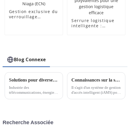
Gestion exclusive du
verrouillage
Serrure logistique
intelligent basé sur
intelligente :
le cloud Core Niaga
fonctionnalités
(ECN)
avancées et
utilisations
polyvalentes pour
une gestion
logistique efficace
Blog Connexe
Solutions pour diverses industries
Connaissances sur la serrure électronique intelligente IoT
Industrie des
Il s'agit d'un système de gestion
télécommunications, énergie
d'accès intelligent (iAMS) pour
électrique, services des eaux,
diverses industries, une plate-
transport et logistique, banque,
forme qui rassemble des
industrie pétrolière et gazière,
cadenas intelligents, des clés
soins de santé, éducation,
intelligentes et un logiciel de
aéroports, centres de données,
gestion d'accès intelligent, qui
Recherche Associée
smart...
vise à...