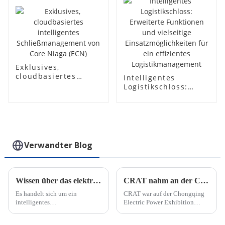
Exklusives,
cloudbasiertes
Intelligentes
intelligentes
Logistikschloss:
Schließmanagement
Erweiterte
von Core Niaga
Funktionen und
(ECN)
vielseitige
Einsatzmöglichkeiten
für ein effizientes
Logistikmanagement
Verwandter Blog
Wissen über das elektronische IoT-Smart-Lock
CRAT nahm an der Canton Fair Power Exhibition teil
Es handelt sich um ein
CRAT war auf der Chongqing
intelligentes
Electric Power Exhibition
Zugangsmanagementsystem
vertreten und hat den
(iAMS) für verschiedene
heimischen Markt intensiv