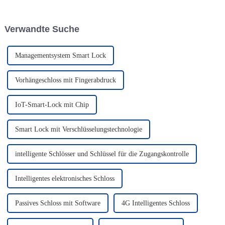
Branchen, eine Plattform, die
bearbeitet. Mit einer
intelligente Vorhängeschlösser,
vollständigen Palette an
intelligente Schlüssel und
intelligenten Schlössern und
Verwandte Suche
intelligente
IoT-
Zugangsmanagementsoftware
Schlossverwaltungssystemen
zusammenbringt, mit dem Ziel,
glänzte CRAT auf der
…
Ausstellung und …
Managementsystem Smart Lock
Vorhängeschloss mit Fingerabdruck
IoT-Smart-Lock mit Chip
Smart Lock mit Verschlüsselungstechnologie
intelligente Schlösser und Schlüssel für die Zugangskontrolle
Intelligentes elektronisches Schloss
Passives Schloss mit Software
4G Intelligentes Schloss