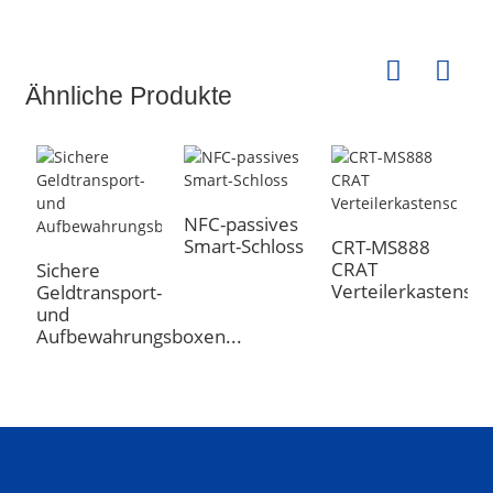
Ähnliche Produkte
NFC-passives
Smart-Schloss
CRT-MS888
C
CRAT
C
Sichere
Verteilerkastensch
V
Geldtransport-
und
Aufbewahrungsboxen...