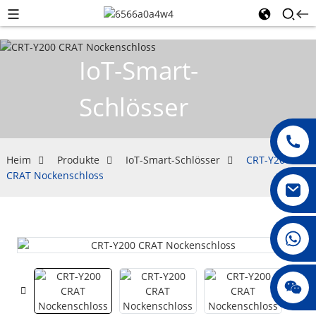
IoT-Smart-
Schlösser
Heim
Produkte
IoT-Smart-Schlösser
CRT-Y200
CRAT Nockenschloss
008615396811719
jenny010678