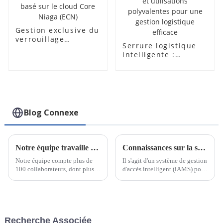
Gestion exclusive du
verrouillage
Serrure logistique
intelligent basé sur
intelligente :
le cloud Core Niaga
fonctionnalités
(ECN)
avancées et
utilisations
polyvalentes pour
une gestion
logistique efficace
Blog Connexe
Notre équipe travaille dur pour respecter les délais des commandes urgentes
Connaissances sur la serrure électronique intelligente IoT
Notre équipe compte plus de
Il s'agit d'un système de gestion
100 collaborateurs, dont plus
d'accès intelligent (iAMS) pour
de 30 ingénieurs pour le
diverses industries, une plate-
support technique et la
forme qui rassemble des
conception OEM. Nous
cadenas intelligents, des clés
pouvons répondre rapidement
intelligentes et un logiciel de
aux besoins de nos clients, qu'il
gestion d'accès intelligent, qui
Recherche Associée
s'agisse de commandes
vise à...