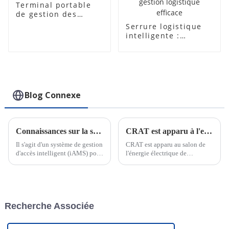
Terminal portable
de gestion des
autorités portuaires
Serrure logistique
de la console
intelligente :
fonctionnalités
avancées et
utilisations
polyvalentes pour
une gestion
logistique efficace
Blog Connexe
Connaissances sur la serrure électronique intelligente IoT
CRAT est apparu à l'exposition Power de la Foire de Canton
Il s'agit d'un système de gestion
CRAT est apparu au salon de
d'accès intelligent (iAMS) pour
l'énergie électrique de
diverses industries, une plate-
Chongqing et a cultivé en
forme qui rassemble des
profondeur le marché intérieur.
cadenas intelligents, des clés
Avec une gamme complète de
intelligentes et un logiciel de
serrures intelligentes et de
gestion d'accès intelligent, qui
systèmes de gestion de serrures
Recherche Associée
vise à...
IoT, CRAT a brillé lors de
l'exposition et ...