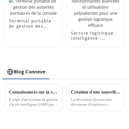
Terminal portable
de gestion des
autorités portuaires
Serrure logistique
de la console
intelligente :
fonctionnalités
avancées et
utilisations
polyvalentes pour
une gestion
logistique efficace
Blog Connexe
Connaissances sur la serrure électronique intelligente IoT
Création d'une nouvelle salle d'exposition
Il s'agit d'un système de gestion
La décoration du nouveau
d'accès intelligent (iAMS) pour
showroom d'expérience
diverses industries, une plate-
intelligente de CRAT a été
forme qui rassemble des
achevée. Le hall d'exposition
cadenas intelligents, des clés
intègre une exposition statique
intelligentes et un logiciel de
et une démonstration
gestion d'accès intelligent, qui
dynamique de produits, qui