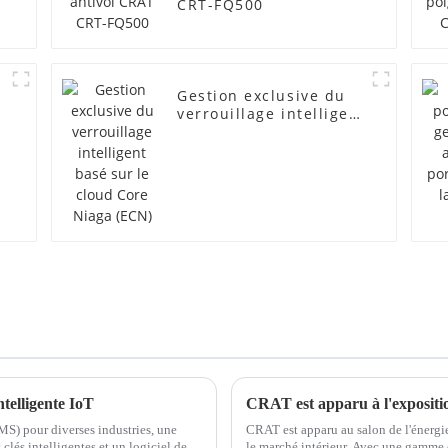
CRT-FQ500
Gestion exclusive du
verrouillage intelligent
basé sur le cloud Core
Niaga (ECN)
ntelligente IoT
CRAT est apparu à l'expositi
AMS) pour diverses industries, une
CRAT est apparu au salon de l'énergi
clés intelligentes et un logiciel de
le marché intérieur. Avec une gamme c