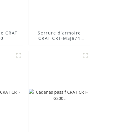
me CRAT
Serrure d'armoire
00
CRAT CRT-MSJ874
pour station de base