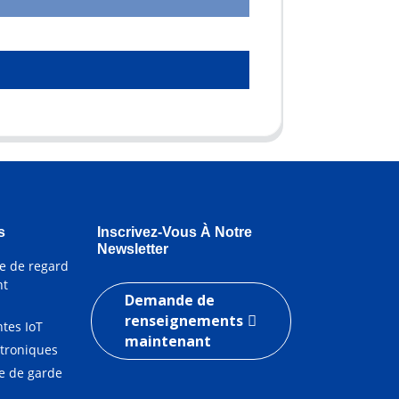
s
Inscrivez-Vous À Notre
Newsletter
e de regard
nt
Demande de
renseignements
ntes IoT
maintenant
ctroniques
le de garde