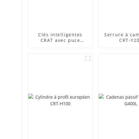
Clés intelligentes
Serrure à ca
CRAT avec puce
CRT-Y2
intégrée haute
sécurité