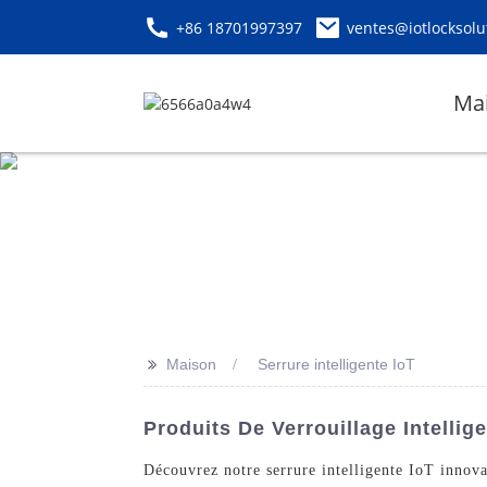
+86 18701997397
ventes@iotlocksolu
Ma
>>
Maison
Serrure intelligente IoT
Produits De Verrouillage Intell
Découvrez notre serrure intelligente IoT innov