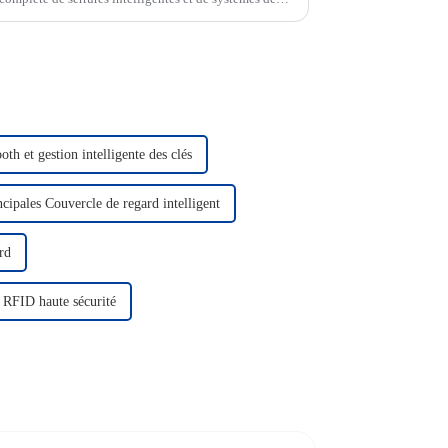
ors de l'exposition et ...
th et gestion intelligente des clés
ncipales Couvercle de regard intelligent
rd
é RFID haute sécurité