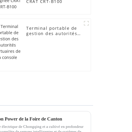
CRAT CRT-B100
Terminal portable de
gestion des autorités
portuaires de la
console
on Power de la Foire de Canton
e électrique de Chongqing et a cultivé en profondeur
omplète de serrures intelligentes et de systèmes de