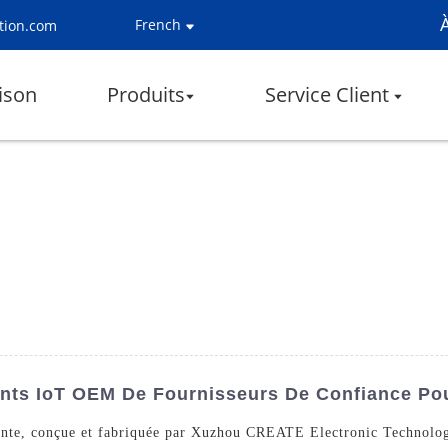
French
tion.com
ison
Produits
Service Client
igents IoT OEM De Fournisseurs De Confiance P
ante, conçue et fabriquée par Xuzhou CREATE Electronic Technology 