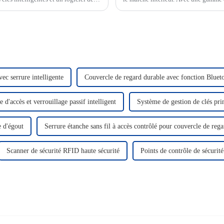
gestion de serrures IoT, CRAT a brillé l
ec serrure intelligente
Couvercle de regard durable avec fonction Bluetoo
 d'accès et verrouillage passif intelligent
Système de gestion de clés pri
e d'égout
Serrure étanche sans fil à accès contrôlé pour couvercle de rega
Scanner de sécurité RFID haute sécurité
Points de contrôle de sécurit