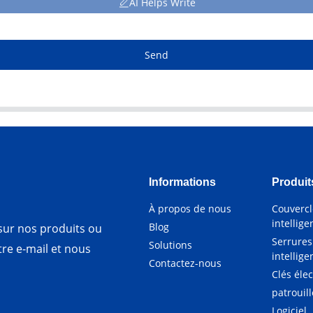
AI Helps Write
Send
Informations
Produit
À propos de nous
Couvercl
intellige
Blog
ur nos produits ou
Serrures
Solutions
otre e-mail et nous
intellige
Contactez-nous
Clés éle
patrouil
Logiciel