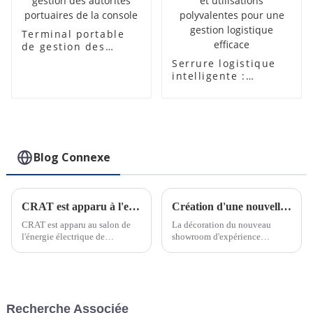
Terminal portable
de gestion des
autorités portuaires
Serrure logistique
de la console
intelligente :
fonctionnalités
avancées et
utilisations
polyvalentes pour
une gestion
logistique efficace
Blog Connexe
CRAT est apparu à l'exposition Power de la Foire de Canton
Création d'une nouvelle salle d'exposition
CRAT est apparu au salon de
La décoration du nouveau
l'énergie électrique de
showroom d'expérience
Chongqing et a cultivé en
intelligente de CRAT a été
profondeur le marché intérieur.
achevée. Le hall d'exposition
Avec une gamme complète de
intègre une exposition statique
serrures intelligentes et de
et une démonstration
systèmes de gestion de serrures
dynamique de produits, qui
Recherche Associée
IoT, CRAT a brillé lors de
peuvent expérimenter en