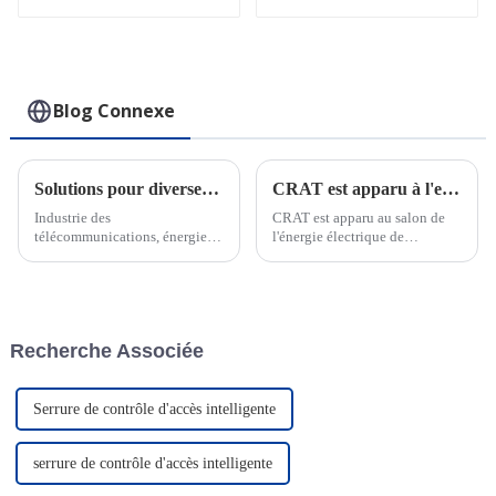
fonctionnalités
(ECN)
avancées et
utilisations
polyvalentes pour
une gestion
logistique efficace
Blog Connexe
Solutions pour diverses industries
CRAT est apparu à l'exposition Power de la Foire de Canton
Industrie des
CRAT est apparu au salon de
télécommunications, énergie
l'énergie électrique de
électrique, services des eaux,
Chongqing et a cultivé en
transport et logistique, banque,
profondeur le marché intérieur.
industrie pétrolière et gazière,
Avec une gamme complète de
soins de santé, éducation,
serrures intelligentes et de
aéroports, centres de données,
systèmes de gestion de serrures
Recherche Associée
smart...
IoT, CRAT a brillé lors de
l'exposition et ...
Serrure de contrôle d'accès intelligente
serrure de contrôle d'accès intelligente