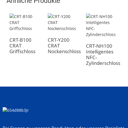
Ähnliche Produkte
CRT-B100
CRT-Y200
C
CRAT
CRAT
C
CRT-NH100
Griffschloss
Nockenschloss
V
Intelligentes
NFC-
Zylinderschloss