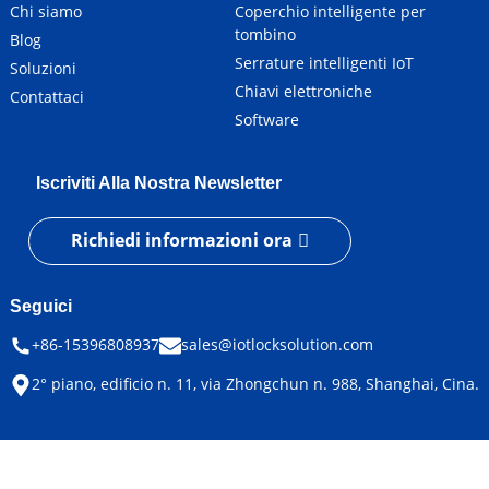
Chi siamo
Coperchio intelligente per
tombino
Blog
Serrature intelligenti IoT
Soluzioni
Chiavi elettroniche
Contattaci
Software
Iscriviti Alla Nostra Newsletter
Richiedi informazioni ora
Seguici
+86-15396808937
sales@iotlocksolution.com
2° piano, edificio n. 11, via Zhongchun n. 988, Shanghai, Cina.
© Copyright - 2010-2024: Tutti i diritti riservati.
Mappa del