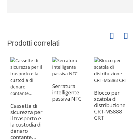
Prodotti correlati
Serratura
L
intelligente
p
Blocco per
passiva NFC
G
scatola di
distribuzione
Cassette di
CRT-MS888
sicurezza per
CRT
il trasporto e
la custodia di
denaro
contante...