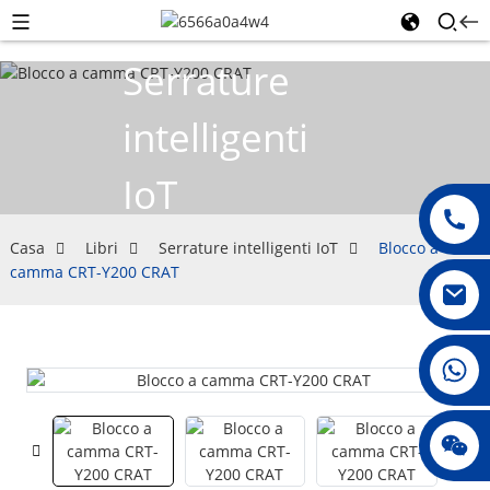
Serrature
intelligenti
IoT
Casa
Libri
Serrature intelligenti IoT
Blocco a
camma CRT-Y200 CRAT
008615396811719
jenny010678