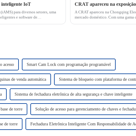
inteligente IoT
CRAT apareceu na exposição 
(iAMS) para diversos setores, uma
A CRAT apareceu na Chongqing Elect
eligentes e software de
mercado doméstico. Com uma gama com
gerenciamento de fechaduras IoT, a C
o acesso
Smart Cam Lock com programação programável
quinas de venda automática
Sistema de bloqueio com plataforma de contr
ca
Sistema de fechadura eletrônica de alta segurança e chave inteligente
 base de torre
Solução de acesso para gerenciamento de chaves e fechadur
se de torre
Fechadura Eletrônica Inteligente Com Responsabilidade de A