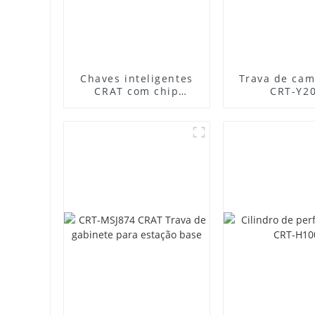
Chaves inteligentes
Trava de ca
CRAT com chip
CRT-Y2
integrado de alta
segurança