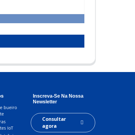
os
Inscreva-Se Na Nossa
Newsletter
e bueiro
nte
Consultar
ras
agora
tes IoT