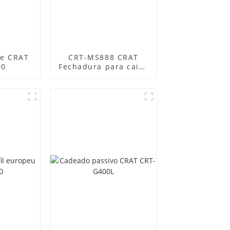
me CRAT
CRT-MS888 CRAT
00
Fechadura para caixa
de distribuição