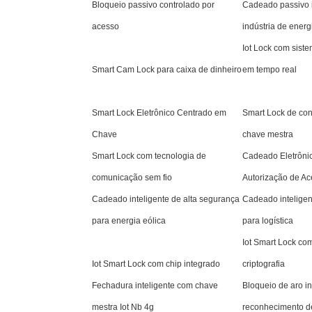
Bloqueio passivo controlado por
Cadeado passivo i
acesso
indústria de energ
Iot Lock com sist
Smart Cam Lock para caixa de dinheiro
em tempo real
Smart Lock Eletrônico Centrado em
Smart Lock de con
Chave
chave mestra
Smart Lock com tecnologia de
Cadeado Eletrônic
comunicação sem fio
Autorização de A
Cadeado inteligente de alta segurança
Cadeado inteligen
para energia eólica
para logística
Iot Smart Lock co
Iot Smart Lock com chip integrado
criptografia
Fechadura inteligente com chave
Bloqueio de aro i
mestra Iot Nb 4g
reconhecimento d