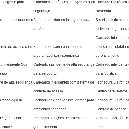
nteligente para
Cadeados eletrônicos inteligentes para
Cadeado Eletrônico I
ia
segurança
Rastreabilidade
ema de monitoramento
Bloqueio de câmera inteligente para
Smart Lock de contr
armário
software de gerencia
Cadeado inteligente 
trole de acesso com
Bloqueio de câmera inteligente
acesso com platafor
programável para segurança
gerenciamento
o Inteligente Com
Cadeado inteligente de alta segurança
Cadeado inteligente 
cesso
para aeroporto
para logística
te de alta segurança
Cadeados inteligentes com sistema de
Fechadura Eletrônic
controle de acesso
Gestão para Bancos
m tecnologia de
Fechaduras e chaves inteligentes para
Fechadura Eletrônica
ambientes perigosos
Controle de Acesso T
nteligente com
Principais soluções de sistema de
Iot Smart Lock com c
e chave
gerenciamento
remoto