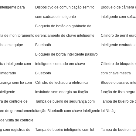
nteligente para
Dispositivo de comunicação sem fio
Bloqueio de câmera 
com cadeado inteligente
inteligente com softw
Bloqueio do botão do gabinete de
ema de monitoramento
gerenciamento de chave inteligente
Cilindro de perfil eu
alho em equipe
Bluetooth
inteligente centrado
Bloqueio de borda inteligente passivo
ica inteligente com
inteligente centrado em chave
Cilindro de bloqueio 
 integrado
Bluetooth
com chave mestra
urança sem fio com
Cilindro de fechadura eletrônica
Bloqueio passivo int
nteligente
instalado sem energia ou fiação
função de lista negra
a de controle de
Tampa de bueiro de segurança com
Tampa de bueiro de 
are de gerenciamento
função Bluetooth com chave inteligente
Iot Nb 4g
e visita de controle
g com registros de
Tampa de bueiro inteligente com Iot
Tampa de bueiro inte