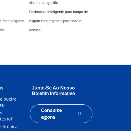
sistema de gestão
Fechadura inteligente para tampa de
urto inteligente
esgoto com registros para todo o
sso
acesso
os
Junte-Se Ao Nosso
Boletim Informativo
e bueiro
nte
Consulte
os
agora
tes IoT
letrônicas