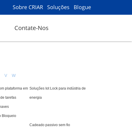
Sobre CRIAR
Soluções
Blogue
Contate-Nos
V
W
com plataforma em
Soluções Iot Lock para indústria de
de tarefas
energia
haves
o Bloqueio
Cadeado passivo sem fio