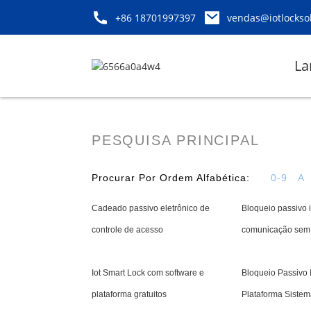
+86 18701997397
vendas@iotlockso
La
PESQUISA PRINCIPAL
Procurar Por Ordem Alfabética:
0-9
A
Cadeado passivo eletrônico de
Bloqueio passivo 
controle de acesso
comunicação sem 
Iot Smart Lock com software e
Bloqueio Passivo 
plataforma gratuitos
Plataforma Sistem