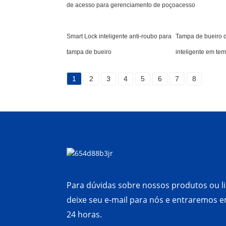
de acesso para gerenciamento de poço
acesso
Smart Lock inteligente anti-roubo para
Tampa de bueiro 
tampa de bueiro
inteligente em tem
1
2
3
4
5
6
7
8
Para dúvidas sobre nossos produtos ou li
deixe seu e-mail para nós e entraremos 
24 horas.