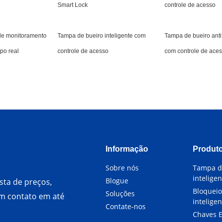
Smart Lock
controle de acesso
de monitoramento
Tampa de bueiro inteligente com
Tampa de bueiro antif
po real
controle de acesso
com controle de ace
Informação
Produt
Sobre nós
Tampa d
intelige
Blogue
sta de preços,
Bloquei
Soluções
em contato em até
inteligen
Contate-nos
Chaves E