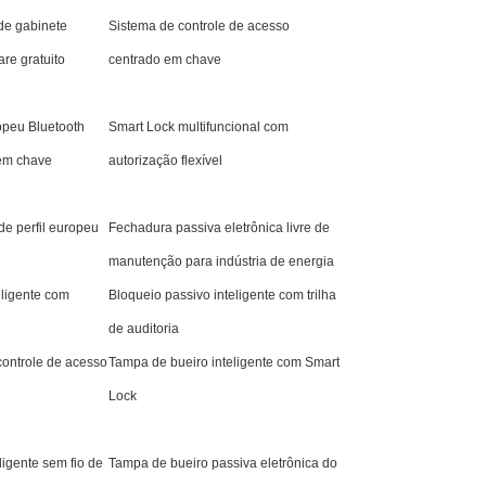
de gabinete
Sistema de controle de acesso
are gratuito
centrado em chave
ropeu Bluetooth
Smart Lock multifuncional com
 em chave
autorização flexível
de perfil europeu
Fechadura passiva eletrônica livre de
manutenção para indústria de energia
eligente com
Bloqueio passivo inteligente com trilha
de auditoria
controle de acesso
Tampa de bueiro inteligente com Smart
Lock
ligente sem fio de
Tampa de bueiro passiva eletrônica do