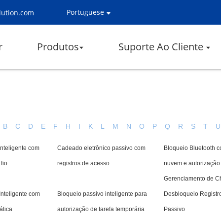
Portuguese
lution.com
r
Produtos
Suporte Ao Cliente
B
C
D
E
F
H
I
K
L
M
N
O
P
Q
R
S
T
U
inteligente com
Cadeado eletrônico passivo com
Bloqueio Bluetooth 
fio
registros de acesso
nuvem e autorização 
Gerenciamento de C
Inteligente com
Bloqueio passivo inteligente para
Desbloqueio Registr
ática
autorização de tarefa temporária
Passivo