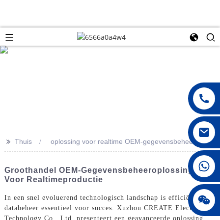
>>
Thuis
oplossing voor realtime OEM-gegevensbeheer
008615396811719
Groothandel OEM-Gegevensbeheeroplossingen
Voor Realtimeproductie
jenny010678
In een snel evoluerend technologisch landschap is efficiënt
databeheer essentieel voor succes. Xuzhou CREATE Electronic
Technology Co., Ltd. presenteert een geavanceerde oplossing