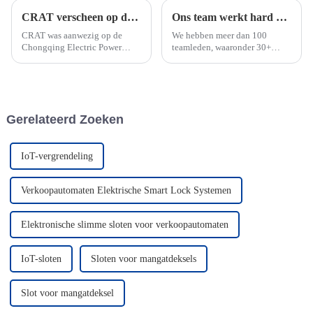
CRAT verscheen op de Canton Fair Power Exhibition
Ons team werkt hard om de deadline voor spoedbestellingen te halen
CRAT was aanwezig op de
We hebben meer dan 100
Chongqing Electric Power
teamleden, waaronder 30+
Exhibition en veroverde de
engineers voor technische
binnenlandse markt. Met een
ondersteuning en OEM-
volledig assortiment slimme
ontwerpen. We kunnen snel
sloten en IoT-
reageren op de behoeften van
slotbeheersystemen schitterde
klanten voor urgente en
Gerelateerd Zoeken
CRAT op de tentoonstelling en
aangepaste bestellingen. We
...
hebben een professionele
verkoop...
IoT-vergrendeling
Verkoopautomaten Elektrische Smart Lock Systemen
Elektronische slimme sloten voor verkoopautomaten
IoT-sloten
Sloten voor mangatdeksels
Slot voor mangatdeksel