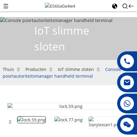
IoT slimme
sloten
Thuis
Producten
IoT slimme sloten
Console
poortautoriteitsmanager handheld terminal
008615396811719
jenny010678