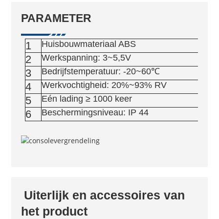
PARAMETER
Huisbouwmateriaal ABS
1
Werkspanning: 3~5,5V
2
Bedrijfstemperatuur: -20~60℃
3
Werkvochtigheid: 20%~93% RV
4
Eén lading ≥ 1000 keer
5
Beschermingsniveau: IP 44
6
Uiterlijk en accessoires van
het product