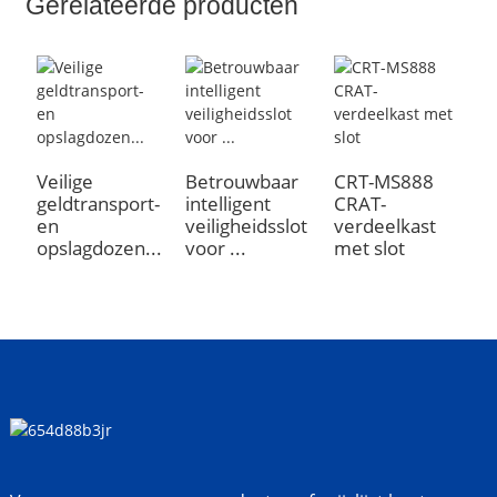
Gerelateerde producten
N
s
Veilige
Betrouwbaar
CRT-MS888
geldtransport-
intelligent
CRAT-
en
veiligheidsslot
verdeelkast
opslagdozen...
voor ...
met slot