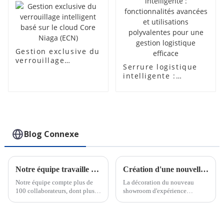
Gestion exclusive du
verrouillage
Serrure logistique
intelligent basé sur
intelligente :
le cloud Core Niaga
fonctionnalités
(ECN)
avancées et
utilisations
polyvalentes pour
une gestion
logistique efficace
Blog Connexe
Notre équipe travaille dur pour respecter les délais des commandes urgentes
Création d'une nouvelle salle d'exposition
Notre équipe compte plus de
La décoration du nouveau
100 collaborateurs, dont plus
showroom d'expérience
de 30 ingénieurs pour le
intelligente de CRAT a été
support technique et la
achevée. Le hall d'exposition
conception OEM. Nous
intègre une exposition statique