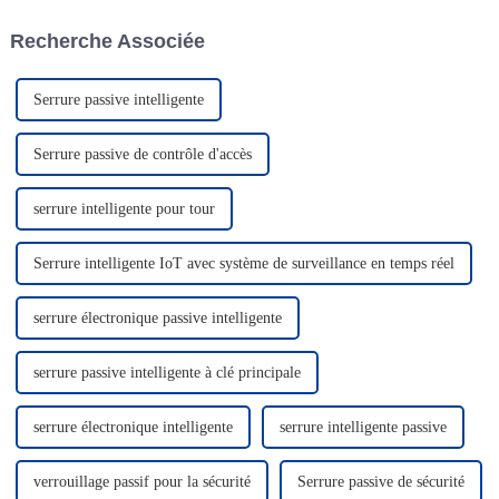
pouvons répondre rapidement
et une démonstration
aux besoins de nos clients, qu'il
dynamique de produits, qui
Recherche Associée
s'agisse de commandes
peuvent expérimenter en
urgentes ou personnalisées.
profondeur...
Notre équipe commerciale est
professionnelle.
Serrure passive intelligente
Serrure passive de contrôle d'accès
serrure intelligente pour tour
Serrure intelligente IoT avec système de surveillance en temps réel
serrure électronique passive intelligente
serrure passive intelligente à clé principale
serrure électronique intelligente
serrure intelligente passive
verrouillage passif pour la sécurité
Serrure passive de sécurité