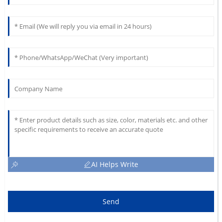
AI Helps Write
Send