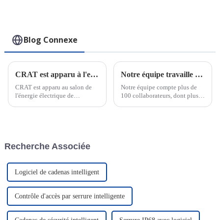
le cloud Core Niaga
(ECN)
Blog Connexe
CRAT est apparu à l'exposition Power de la Foire de Canton
Notre équipe travaille dur pour respecter les délais des commandes urgentes
CRAT est apparu au salon de
Notre équipe compte plus de
l'énergie électrique de
100 collaborateurs, dont plus
Chongqing et a cultivé en
de 30 ingénieurs pour le
profondeur le marché intérieur.
support technique et la
Avec une gamme complète de
conception OEM. Nous
serrures intelligentes et de
pouvons répondre rapidement
systèmes de gestion de serrures
aux besoins de nos clients, qu'il
Recherche Associée
IoT, CRAT a brillé lors de
s'agisse de commandes
l'exposition et ...
urgentes ou personnalisées.
Notre équipe commerciale est
professionnelle.
Logiciel de cadenas intelligent
Contrôle d'accès par serrure intelligente