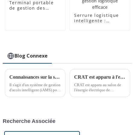
Terminal portable
de gestion des
autorités portuaires
Serrure logistique
de la console
intelligente :
fonctionnalités
avancées et
utilisations
polyvalentes pour
une gestion
logistique efficace
Blog Connexe
Connaissances sur la serrure électronique intelligente IoT
CRAT est apparu à l'exposition Power de la Foire de Canton
Il s'agit d'un système de gestion
CRAT est apparu au salon de
d'accès intelligent (iAMS) pour
l'énergie électrique de
diverses industries, une plate-
Chongqing et a cultivé en
forme qui rassemble des
profondeur le marché intérieur.
cadenas intelligents, des clés
Avec une gamme complète de
intelligentes et un logiciel de
serrures intelligentes et de
gestion d'accès intelligent, qui
systèmes de gestion de serrures
Recherche Associée
vise à...
IoT, CRAT a brillé lors de
l'exposition et ...