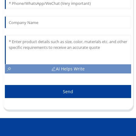
AI Helps Write
Send