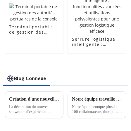
Terminal portable
de gestion des
autorités portuaires
Serrure logistique
de la console
intelligente :
fonctionnalités
avancées et
utilisations
polyvalentes pour
une gestion
logistique efficace
Blog Connexe
Création d'une nouvelle salle d'exposition
Notre équipe travaille dur pour respecter les délais des commandes urgentes
La décoration du nouveau
Notre équipe compte plus de
showroom d'expérience
100 collaborateurs, dont plus
intelligente de CRAT a été
de 30 ingénieurs pour le
achevée. Le hall d'exposition
support technique et la
intègre une exposition statique
conception OEM. Nous