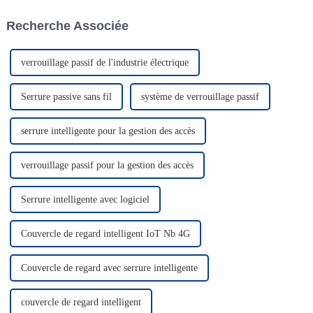
et une démonstration
pouvons répondre rapidement
dynamique de produits, qui
aux besoins de nos clients, qu'il
Recherche Associée
peuvent expérimenter en
s'agisse de commandes
profondeur...
urgentes ou personnalisées.
Notre équipe commerciale est
professionnelle.
verrouillage passif de l'industrie électrique
Serrure passive sans fil
système de verrouillage passif
serrure intelligente pour la gestion des accès
verrouillage passif pour la gestion des accès
Serrure intelligente avec logiciel
Couvercle de regard intelligent IoT Nb 4G
Couvercle de regard avec serrure intelligente
couvercle de regard intelligent