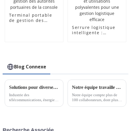
Terminal portable
de gestion des
autorités portuaires
Serrure logistique
de la console
intelligente :
fonctionnalités
avancées et
utilisations
polyvalentes pour
une gestion
logistique efficace
Blog Connexe
Solutions pour diverses industries
Notre équipe travaille dur pour respecter les délais des commandes urgentes
Industrie des
Notre équipe compte plus de
télécommunications, énergie
100 collaborateurs, dont plus
électrique, services des eaux,
de 30 ingénieurs pour le
transport et logistique, banque,
support technique et la
industrie pétrolière et gazière,
conception OEM. Nous
soins de santé, éducation,
pouvons répondre rapidement
aéroports, centres de données,
aux besoins de nos clients, qu'il
Recherche Associée
smart...
s'agisse de commandes