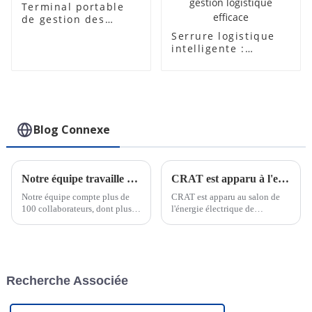
Terminal portable
de gestion des
autorités portuaires
Serrure logistique
de la console
intelligente :
fonctionnalités
avancées et
utilisations
polyvalentes pour
une gestion
logistique efficace
Blog Connexe
Notre équipe travaille dur pour respecter les délais des commandes urgentes
CRAT est apparu à l'exposition Power de la Foire de Canton
Notre équipe compte plus de
CRAT est apparu au salon de
100 collaborateurs, dont plus
l'énergie électrique de
de 30 ingénieurs pour le
Chongqing et a cultivé en
support technique et la
profondeur le marché intérieur.
conception OEM. Nous
Avec une gamme complète de
pouvons répondre rapidement
serrures intelligentes et de
aux besoins de nos clients, qu'il
systèmes de gestion de serrures
Recherche Associée
s'agisse de commandes
IoT, CRAT a brillé lors de
urgentes ou personnalisées.
l'exposition et ...
Notre équipe commerciale est