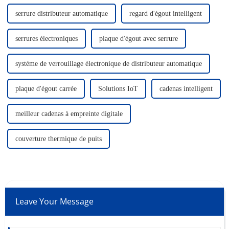
Notre équipe commerciale est
professionnelle.
serrure distributeur automatique
regard d'égout intelligent
serrures électroniques
plaque d'égout avec serrure
système de verrouillage électronique de distributeur automatique
plaque d'égout carrée
Solutions IoT
cadenas intelligent
meilleur cadenas à empreinte digitale
couverture thermique de puits
Leave Your Message