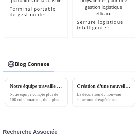
Terminal portable
de gestion des
autorités portuaires
Serrure logistique
de la console
intelligente :
fonctionnalités
avancées et
utilisations
polyvalentes pour
une gestion
logistique efficace
Blog Connexe
Notre équipe travaille dur pour respecter les délais des commandes urgentes
Création d'une nouvelle salle d'exposition
Notre équipe compte plus de
La décoration du nouveau
100 collaborateurs, dont plus
showroom d'expérience
de 30 ingénieurs pour le
intelligente de CRAT a été
support technique et la
achevée. Le hall d'exposition
conception OEM. Nous
intègre une exposition statique
pouvons répondre rapidement
et une démonstration
aux besoins de nos clients, qu'il
dynamique de produits, qui
Recherche Associée
s'agisse de commandes
peuvent expérimenter en
urgentes ou personnalisées.
profondeur...