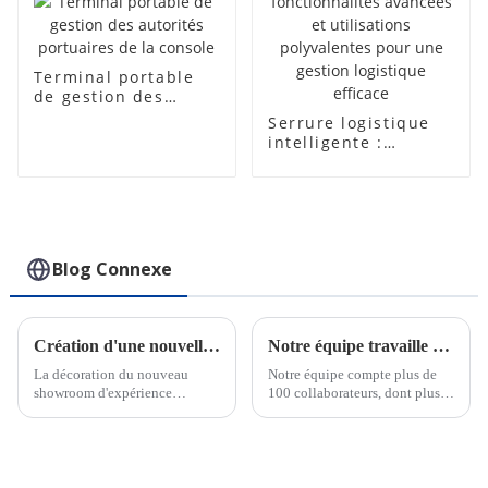
Terminal portable
de gestion des
autorités portuaires
Serrure logistique
de la console
intelligente :
fonctionnalités
avancées et
utilisations
polyvalentes pour
une gestion
logistique efficace
Blog Connexe
Création d'une nouvelle salle d'exposition
Notre équipe travaille dur pour respecter les délais des commandes urgentes
La décoration du nouveau
Notre équipe compte plus de
showroom d'expérience
100 collaborateurs, dont plus
intelligente de CRAT a été
de 30 ingénieurs pour le
achevée. Le hall d'exposition
support technique et la
intègre une exposition statique
conception OEM. Nous
et une démonstration
pouvons répondre rapidement
dynamique de produits, qui
aux besoins de nos clients, qu'il