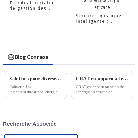
Terminal portable
de gestion des
autorités portuaires
Serrure logistique
de la console
intelligente :
fonctionnalités
avancées et
utilisations
polyvalentes pour
une gestion
logistique efficace
Blog Connexe
Solutions pour diverses industries
CRAT est apparu à l'exposition Power de la Foire de Canton
Industrie des
CRAT est apparu au salon de
télécommunications, énergie
l'énergie électrique de
électrique, services des eaux,
Chongqing et a cultivé en
transport et logistique, banque,
profondeur le marché intérieur.
industrie pétrolière et gazière,
Avec une gamme complète de
soins de santé, éducation,
serrures intelligentes et de
aéroports, centres de données,
systèmes de gestion de serrures
Recherche Associée
smart...
IoT, CRAT a brillé lors de
l'exposition et ...