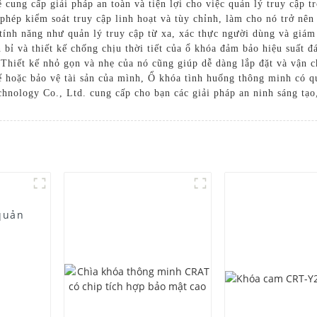
ể cung cấp giải pháp an toàn và tiện lợi cho việc quản lý truy cập 
 phép kiểm soát truy cập linh hoạt và tùy chỉnh, làm cho nó trở nê
ính năng như quản lý truy cập từ xa, xác thực người dùng và giám 
n bỉ và thiết kế chống chịu thời tiết của ổ khóa đảm bảo hiệu suất 
 Thiết kế nhỏ gọn và nhẹ của nó cũng giúp dễ dàng lắp đặt và vận ch
 hoặc bảo vệ tài sản của mình, Ổ khóa tình huống thông minh có qu
ology Co., Ltd. cung cấp cho bạn các giải pháp an ninh sáng tạo,
quản