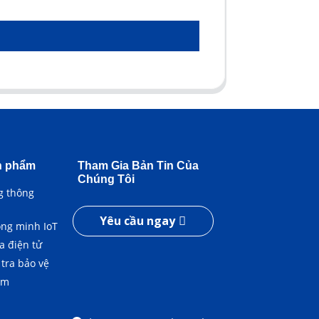
n phẩm
Tham Gia Bản Tin Của
Chúng Tôi
g thông
Yêu cầu ngay
ông minh IoT
a điện tử
 tra bảo vệ
ềm