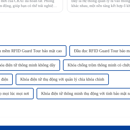
nh mới của CRAT đã hoàn tất. Phòng
Đây là Hệ thống quản lý ra vào thô
ẩm động, giúp bạn có thể trải nghiệm
khác nhau, một nền tảng kết hợp ổ 
quản lý ra vào thông minh, nhằm mục 
n mềm RFID Guard Tour bảo mật cao
Đầu đọc RFID Guard Tour bảo mậ
óa điện tử thông minh không dây
Khóa chống trộm thông minh có chức
 điện
Khóa điện tử thụ động với quản lý chìa khóa chính
p mọi lúc mọi nơi
Khóa điện tử thông minh thụ động với tính bảo mật n