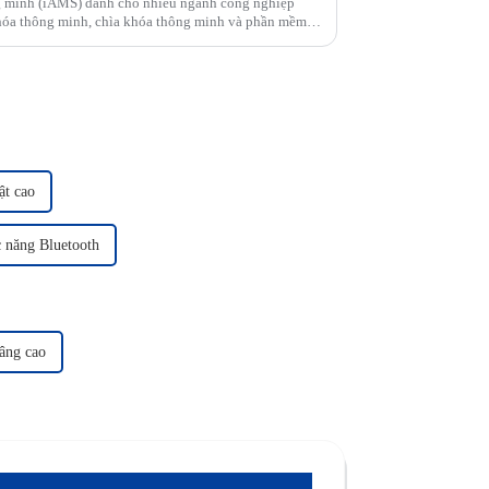
ng minh (iAMS) dành cho nhiều ngành công nghiệp
khóa thông minh, chìa khóa thông minh và phần mềm
đích...
t cao
 năng Bluetooth
âng cao