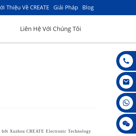
ới Thiệu Về CREATE
Giải Pháp
Blog
Liên Hệ Với Chúng Tôi
008615396811719
jenny010678
ển bởi Xuzhou CREATE Electronic Technology