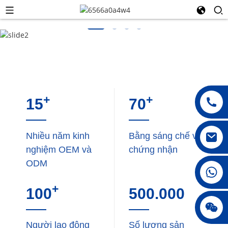
+
+
15
70
Nhiều năm kinh
Bằng sáng chế và
nghiệm OEM và
chứng nhận
ODM
008615396811719
+
100
500.000
jenny010678
Người lao động
Số lượng sản