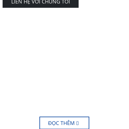
LIÊN HỆ VỚI CHÚNG TÔI
CÁCH THỨC HOẠT
ĐỘNG?
ĐỌC THÊM