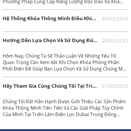
Phương Pháp Cung Cấp Năng Lượng Độc Đáo Và Khả
Năng Quản Lý Thông Minh.
Hệ Thống Khóa Thông Minh Điều Khiển Truy Cập Cho Tháp Viễn Thông: Giải Pháp Chuyên Nghiệp Của CREATE Cho Việc Quản Lý Trạm Gốc Hiệu Quả Và An Toàn.
30/03/2026
Hướng Dẫn Lựa Chọn Và Sử Dụng Đúng Cách Khóa Phòng Phân Phối Điện
2026-03-25
Hôm Nay, Chúng Ta Sẽ Thảo Luận Về Những Yếu Tố
Quan Trọng Cần Xem Xét Khi Chọn Khóa Phòng Phân
Phối Điện Để Giúp Bạn Lựa Chọn Và Sử Dụng Chúng Một
Cách Chính Xác!
Hãy Tham Gia Cùng Chúng Tôi Tại Triển Lãm MEE Ở Dubai Năm 2026!
27/02/2026
Chúng Tôi Rất Hân Hạnh Được Giới Thiệu Các Sản Phẩm
Khóa Thông Minh Tiên Tiến Và Các Giải Pháp Tùy Chỉnh
Của Mình Tại Triển Lãm Điện Lực Dubai Trung Đông
2026!