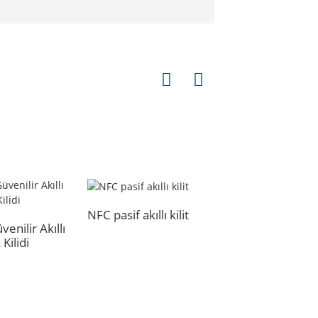
NFC pasif akıllı kilit
üvenilir Akıllı
Akıllı Anahtar
Kilidi
Yönetim Kabini:
Revolut...