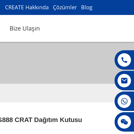
CREATE Hakkında
Çözümler
Blog
Bize Ulaşın
008615396811719
888 CRAT Dağıtım Kutusu
jenny010678
Loading...
Loading...
Loading...
Loading...