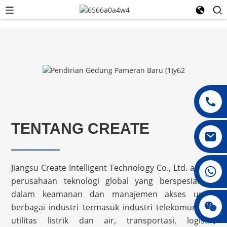
TENTANG CREATE
Jiangsu Create Intelligent Technology Co., Ltd. adalah
008615396811719
perusahaan teknologi global yang berspesialisasi
dalam keamanan dan manajemen akses untuk
jenny010678
berbagai industri termasuk industri telekomunikasi,
utilitas listrik dan air, transportasi, logistik,