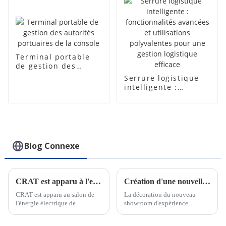
Terminal portable
de gestion des
autorités portuaires
Serrure logistique
de la console
intelligente :
fonctionnalités
avancées et
utilisations
polyvalentes pour
une gestion
logistique efficace
Blog Connexe
CRAT est apparu à l'exposition Power de la Foire de Canton
Création d'une nouvelle salle d'exposition
CRAT est apparu au salon de
La décoration du nouveau
l'énergie électrique de
showroom d'expérience
Chongqing et a cultivé en
intelligente de CRAT a été
profondeur le marché intérieur.
achevée. Le hall d'exposition