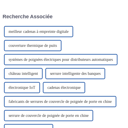
Avec une gamme complète de
intègre une exposition statique
serrures intelligentes et de
et une démonstration
systèmes de gestion de serrures
dynamique de produits, qui
Recherche Associée
IoT, CRAT a brillé lors de
peuvent expérimenter en
l'exposition et ...
profondeur...
meilleur cadenas à empreinte digitale
couverture thermique de puits
systèmes de poignées électriques pour distributeurs automatiques
château intelligent
serrure intelligente des banques
électronique IoT
cadenas électronique
fabricants de serrures de couvercle de poignée de porte en chine
serrure de couvercle de poignée de porte en chine