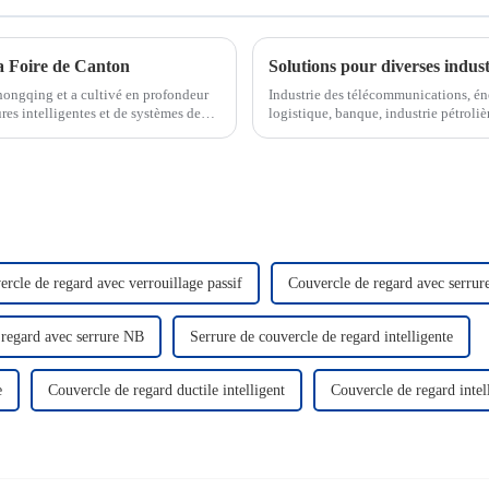
a Foire de Canton
Solutions pour diverses indust
hongqing et a cultivé en profondeur
Industrie des télécommunications, éner
es intelligentes et de systèmes de
logistique, banque, industrie pétrolièr
n et ...
centres de données, smart...
rcle de regard avec verrouillage passif
Couvercle de regard avec serru
 regard avec serrure NB
Serrure de couvercle de regard intelligente
e
Couvercle de regard ductile intelligent
Couvercle de regard intel