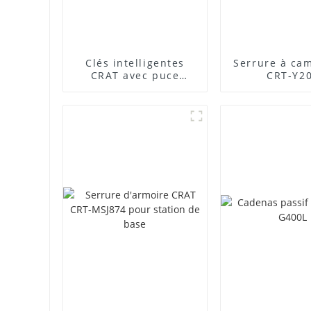
Clés intelligentes
Serrure à ca
CRAT avec puce
CRT-Y2
intégrée haute
sécurité