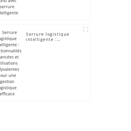
intelligente
Serrure logistique
intelligente :
fonctionnalités
avancées et
utilisations
polyvalentes pour une
gestion logistique
efficace