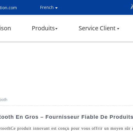
French
tion.com
ison
Produits
Service Client
tooth
etooth En Gros – Fournisseur Fiable De Produit
etooth
Ce produit innovant est conçu pour vous offrir un moyen sûr e