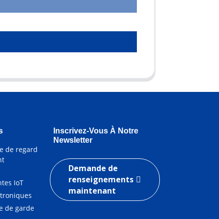
s
Inscrivez-Vous À Notre
Newsletter
e de regard
nt
Demande de
renseignements
ntes IoT
maintenant
ctroniques
le de garde