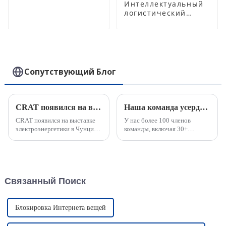
управления
Интеллектуальный
консольным портом
логистический
замок:
расширенные
функции и
универсальное
использование для
эффективного
Сопутствующий Блог
управления
логистикой
CRAT появился на выставке Canton Fair Power
Наша команда усердно работает, чтобы успеть к срокам выполнения срочных заказов.
CRAT появился на выставке
У нас более 100 членов
электроэнергетики в Чунцине
команды, включая 30+
и глубоко проник на
инженеров для технической
внутренний рынок. Компания
поддержки и OEM-дизайна.
CRAT блистала на выставке,
Мы можем быстро
представив полный спектр
реагировать на потребности
интеллектуальных замков и
клиентов в срочных и
Связанный Поиск
систем управления замками
индивидуальных заказах. У
на основе Интернета вещей,
нас есть профессиональный
и...
отдел продаж...
Блокировка Интернета вещей