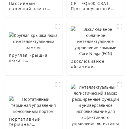
Пассивный
CRT-FQ500 CRAT
навесной замок
Противоугонный
CRT-G105T CRAT
замок
Круглая крышка
люка с
Эксклюзивное
интеллектуальным
облачное
замком
интеллектуальное
управление
замками Core Niaga
(ECN)
Портативный
терминал