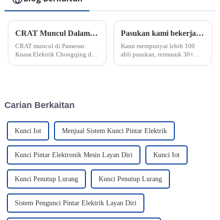
CRAT Muncul Dalam Pameran Kuasa Canton Fair
Pasukan kami bekerja keras untuk mengejar tarikh akhir pesanan segera
CRAT muncul di Pameran
Kami mempunyai lebih 100
Kuasa Elektrik Chongqing dan
ahli pasukan, termasuk 30+
memupuk pasaran domestik
jurutera untuk sokongan
secara mendalam. Dengan
teknikal dan reka bentuk OEM.
rangkaian penuh kunci pintar
Kami boleh bertindak balas
dan sistem pengurusan kunci
dengan cepat kepada keperluan
IoT, CRAT bersinar di pameran
pelanggan untuk pesanan
Carian Berkaitan
itu, dan ...
segera dan disesuaikan. Kami
ada jualan profesional...
Kunci Iot
Menjual Sistem Kunci Pintar Elektrik
Kunci Pintar Elektronik Mesin Layan Diri
Kunci Iot
Kunci Penutup Lurang
Kunci Penutup Lurang
Sistem Pengunci Pintar Elektrik Layan Diri