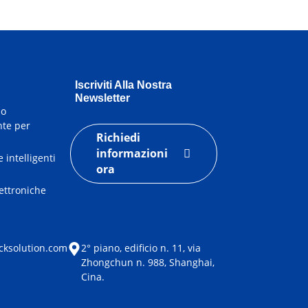
Iscriviti Alla Nostra
Newsletter
io
nte per
Richiedi
informazioni
 intelligenti
ora
lettroniche
e
cksolution.com
2° piano, edificio n. 11, via
Zhongchun n. 988, Shanghai,
Cina.