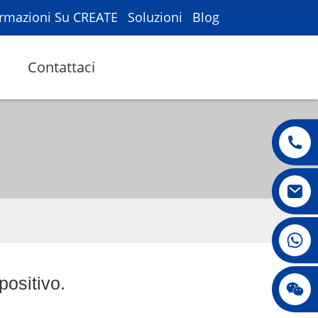
ormazioni Su CREATE
Soluzioni
Blog
Contattaci
008615396811719
positivo.
jenny010678