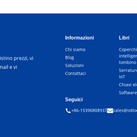
Informazioni
Libri
Chi siamo
Coperch
intellige
Blog
stino prezzi, vi
tombino
Soluzioni
ail e vi
Serrature
Contattaci
IoT
Chiavi e
Softwar
Seguici
+86-15396808937
sales@iotlo