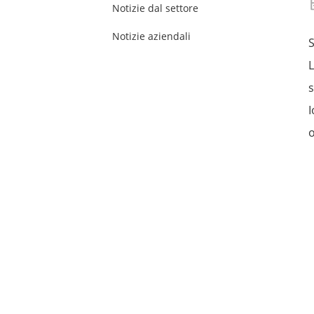
Notizie dal settore
Notizie aziendali
S
L
s
I
o