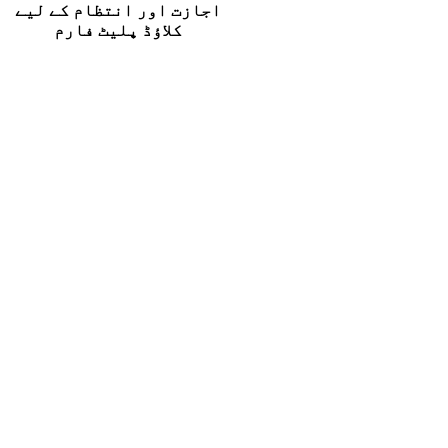
اجازت اور انتظام کے لیے
کلاؤڈ پلیٹ فارم