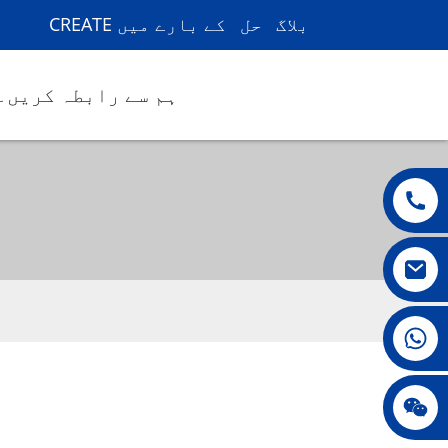
بلاگ
حل
CREATE کے بارے میں
ہم سے رابطہ کریں۔
008615396811719
جینی010678