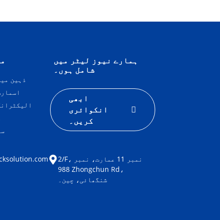
ہمارے نیوز لیٹر میں
مص
شامل ہوں۔
ذہین مین
IoT اسمار
ابھی
الیکٹرانک
انکوائری
گ
کریں۔
سا
2/F، نمبر 11 عمارت، نمبر
cksolution.com
988 Zhongchun Rd،
شنگھائی، چین۔