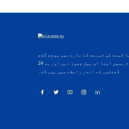
 قیمت کی فہرست کے بارے میں پوچھ گچھ
کے لئے، براہ کرم ہمیں اپنا ای میل چھوڑ دیں اور ہم 24
گھنٹوں کے اندر رابطے میں ہوں گے۔