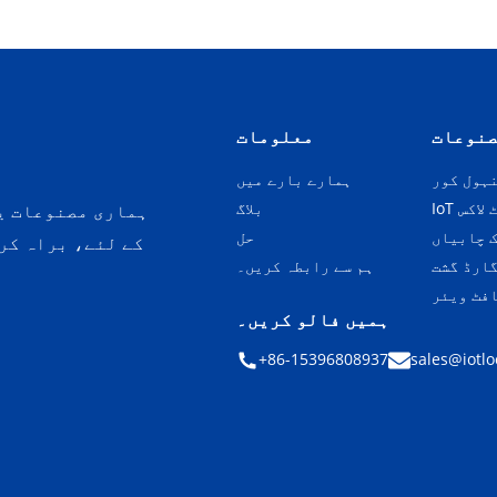
نوعات
معلومات
ہول کور
ہمارے بارے میں
ٹ لاکس
بلاگ
ہماری مصنوعات یا
 چابیاں
حل
ارڈ گشت
ہم سے رابطہ کریں۔
فٹ ویئر
ہمیں فالو کریں۔
+86-15396808937
sales@iotlo