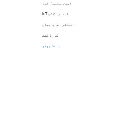
ذہین مینہول کور
IoT اسمارٹ لاکس
الیکٹرانک چابیاں
گارڈ گشت
سافٹ ویئر