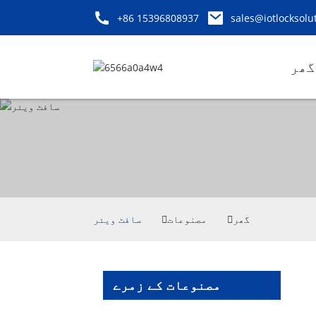
+86 15396808937
sales@iotlocksolu
گھر
گھر
مصنوعات
سافٹ ویئر
مصنوعات کے زمرے