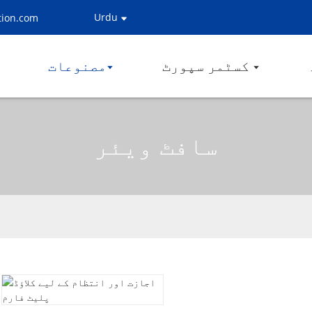
Urdu
tion.com
کسٹمر سپورٹ
مصنوعات
سافٹ ویئر