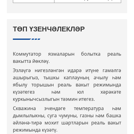
ТӨП ҮЗЕНЧӘЛЕКЛӘР
Коммутатор язмаларын болытка реаль
вакытта йөкләү.
Эзләүгә нигезләнгән идарә итүне гамәлгә
ашырыгыз, тышкы каплауның ачылу һәм
ябылу торышын реаль вакыт режимында
күзәтегез һәм юл хәрәкәте
куркынычсызлыгын тәэмин итегез.
Скважина эчендәге температура һәм
дымлылыкны, суга чумуны, газны һәм башка
әйләнә-тирә мохит шартларын реаль вакыт
режимында күзәтү.