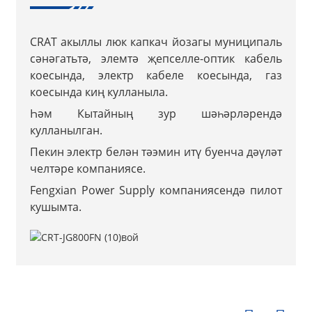
CRAT акыллы люк капкач йозагы муниципаль
сәнәгатьтә, элемтә җепселле-оптик кабель
коесында, электр кабеле коесында, газ
коесында киң кулланыла.
Һәм Кытайның зур шәһәрләрендә
кулланылган.
Пекин электр белән тәэмин итү буенча дәүләт
челтәре компаниясе.
Fengxian Power Supply компаниясендә пилот
кушымта.