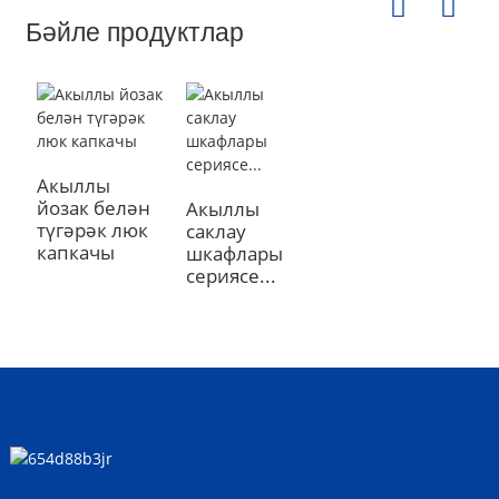
Бәйле продуктлар
Акыллы
йозак белән
Акыллы
түгәрәк люк
саклау
капкачы
шкафлары
сериясе...