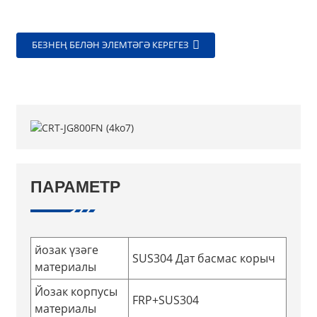
БЕЗНЕҢ БЕЛӘН ЭЛЕМТӘГӘ КЕРЕГЕЗ
ПАРАМЕТР
йозак үзәге
SUS304 Дат басмас корыч
материалы
Йозак корпусы
FRP+SUS304
материалы