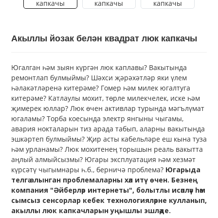
Акыллы йозак белән квадрат люк капкачы
Югалган һәм зыян күргән люк каплавы? Вакытында
ремонтлап булмыймы? Шәхси җәрәхәтләр яки үлем
һәлакәтләренә китерәме? Гомер һәм милек югалтуга
китерәме? Катлаулы мохит, төрле милекчелек, иске һәм
җимерек юллар? Люк өчен активлар турында мәгълүмат
югаламы? Торба коесында электр янгыны чыгамы,
авария нокталарын тиз арада табып, аларны вакытында
эшкәртеп булмыймы? Җир асты кабельләре еш кына туза
һәм урланамы? Люк мохитенең торышын реаль вакытта
аңлый алмыйсызмы? Югары эксплуатация һәм хезмәт
күрсәтү чыгымнары һ.б., берничә проблема?
Югарыда
телгә алынган проблемаларны хәл итү өчен. Безнең
компания "Әйберләр интернеты", болытлы исәпләү һәм
сымсыз сенсорлар кебек технологияләрне кулланып,
акыллы люк капкачларын уңышлы эшләде.