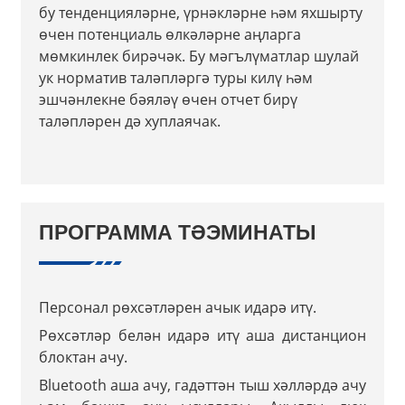
бу тенденцияләрне, үрнәкләрне һәм яхшырту
өчен потенциаль өлкәләрне аңларга
мөмкинлек бирәчәк. Бу мәгълүматлар шулай
ук ​​норматив таләпләргә туры килү һәм
эшчәнлекне бәяләү өчен отчет бирү
таләпләрен дә хуплаячак.
ПРОГРАММА ТӘЭМИНАТЫ
Персонал рөхсәтләрен ачык идарә итү.
Рөхсәтләр белән идарә итү аша дистанцион
блоктан ачу.
Bluetooth аша ачу, гадәттән тыш хәлләрдә ачу