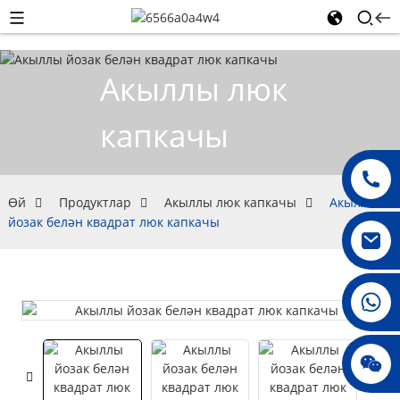
Акыллы люк
капкачы
Өй
Продуктлар
Акыллы люк капкачы
Акыллы
йозак белән квадрат люк капкачы
008615396811719
jenny010678