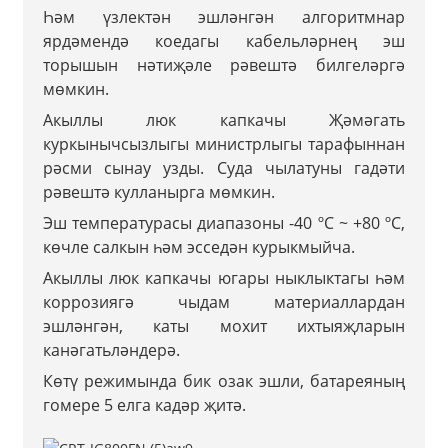
Һәм үзлектән эшләнгән алгоритмнар
ярдәмендә коедагы кабельләрнең эш
торышын нәтиҗәле рәвештә билгеләргә
мөмкин.
Акыллы люк капкачы Җәмәгать
куркынычсызлыгы министрлыгы тарафыннан
рәсми сынау узды. Суда чылатуны гадәти
рәвештә кулланырга мөмкин.
Эш температурасы диапазоны -40 ºC ~ +80 ºC,
көчле салкын һәм эсседән курыкмыйча.
Акыллы люк капкачы югары ныклыктагы һәм
коррозиягә чыдам материаллардан
эшләнгән, каты мохит ихтыяҗларын
канәгатьләндерә.
Көтү режимында бик озак эшли, батареяның
гомере 5 елга кадәр җитә.