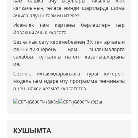
һәм башка ачу ысуллары. Акыллы люк
капкачының теләсә нинди шартларда шома
ачыла алуын тәэмин итегез.
Исемлек һәм картаны берләштерү һәр
йозакны ачык күрсәтә.
Без еллык сату керемебезнең 3% тан артыгын
фәнни-тикшеренү һәм эшләнмәләргә
салабыз, күпсанлы патент казанышларына
ия.
Сезнең ихтыяҗларыгызга туры китереп,
модель һәм идарә итү программа тәэминаты
өчен шәхси хезмәт күрсәтегез.
КУШЫМТА