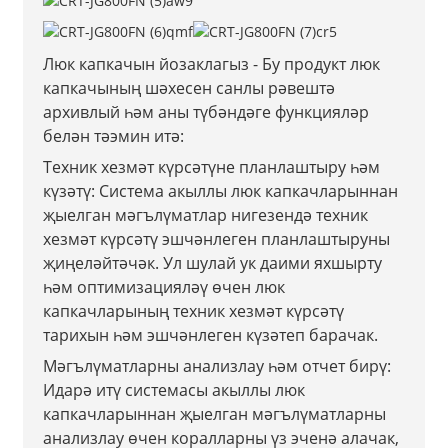
Люк капкачын йозаклагыз - Бу продукт люк
капкачының шәхесен санлы рәвештә
архивлый һәм аны түбәндәге функцияләр
белән тәэмин итә:
Техник хезмәт күрсәтүне планлаштыру һәм
күзәтү: Система акыллы люк капкачларыннан
җыелган мәгълүматлар нигезендә техник
хезмәт күрсәтү эшчәнлеген планлаштыруны
җиңеләйтәчәк. Ул шулай ук ​​даими яхшырту
һәм оптимизацияләү өчен люк
капкачларының техник хезмәт күрсәтү
тарихын һәм эшчәнлеген күзәтеп барачак.
Мәгълүматларны анализлау һәм отчет бирү:
Идарә итү системасы акыллы люк
капкачларыннан җыелган мәгълүматларны
анализлау өчен коралларны үз эченә алачак,