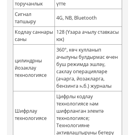
торучанлык
үтте
Сигнал
4G, NB, Bluetooth
тапшыру
Кодлау саннары
128 (Үзара ачылу ставкасы
саны
юк)
360°, көч кулланып
ачылуны булдырмас өчен
цилиндрны
буш режимда эшләү,
йозаклау
саклау операцияләре
технологиясе
(ачарга, йозакларга,
бензинга һ.б.) журналы
Цифрлы кодлау
технологиясе һәм
Шифрлау
шифрланган элемтә
технологиясе
технологиясе;
Технологияне
активлаштыруны бетерү