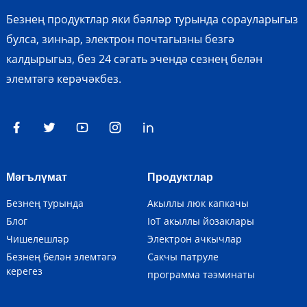
Безнең продуктлар яки бәяләр турында сорауларыгыз
булса, зинһар, электрон почтагызны безгә
калдырыгыз, без 24 сәгать эчендә сезнең белән
элемтәгә керәчәкбез.
Мәгълүмат
Продуктлар
Безнең турында
Акыллы люк капкачы
Блог
IoT акыллы йозаклары
Чишелешләр
Электрон ачкычлар
Безнең белән элемтәгә
Сакчы патруле
керегез
программа тәэминаты