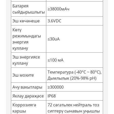
Батарея
≥38000мАч
сыйдырышлыгы
Эш көчәнеше
3.6VDC
Көтү
режимындагы
≤30uA
энергия
куллану
Эш энергиясе
≤100 мА
куллану
Температура (-40°C ~ 80°C),
Эш мохите
Дымлылык (20%-98% рН)
Ачу вакытлары
≥300000
Яклау дәрәҗәсе
IP68
Коррозиягә
72 сәгатьлек нейтраль тоз
каршы
сиптерү сынавын уңышлы