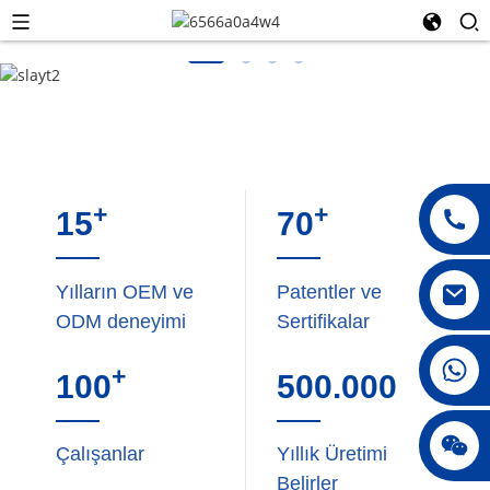
+
+
15
70
Yılların OEM ve
Patentler ve
ODM deneyimi
Sertifikalar
008615396811719
+
100
500.000
jenny010678
Çalışanlar
Yıllık Üretimi
Belirler