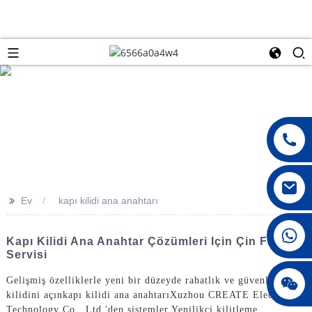
>>
Ev
kapı kilidi ana anahtarı
008615396811719
Kapı Kilidi Ana Anahtar Çözümleri Için Çin Fabrika
Servisi
jenny010678
Gelişmiş özelliklerle yeni bir düzeyde rahatlık ve güvenliğin
kilidini açın
kapı kilidi ana anahtarı
Xuzhou CREATE Electronic
Technology Co., Ltd.'den sistemler Yenilikçi kilitleme