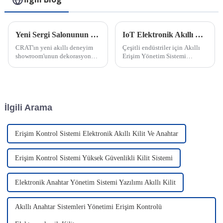
Yeni Sergi Salonunun Kurulması
IoT Elektronik Akıllı Kilit Hakkında Bilgi
CRAT'ın yeni akıllı deneyim
Çeşitli endüstriler için Akıllı
showroom'unun dekorasyonu
Erişim Yönetim Sistemi
tamamlandı. Sergi salonu,
(iAMS), akıllı asma kilitler,
ürünlerin statik sergilenmesi ve
akıllı anahtarlar ve akıllı erişim
dinamik gösterimini bir araya
yönetim yazılımlarını bir araya
getirerek, kullanıcıların...
getiren bir platformdur...
İlgili Arama
Erişim Kontrol Sistemi Elektronik Akıllı Kilit Ve Anahtar
Erişim Kontrol Sistemi Yüksek Güvenlikli Kilit Sistemi
Elektronik Anahtar Yönetim Sistemi Yazılımı Akıllı Kilit
Akıllı Anahtar Sistemleri Yönetimi Erişim Kontrolü