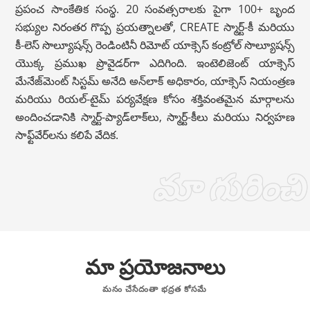
ప్రపంచ సాంకేతిక సంస్థ. 20 సంవత్సరాలకు పైగా 100+ బృంద
సభ్యుల నిరంతర గొప్ప ప్రయత్నాలతో, CREATE స్మార్ట్-కీ మరియు
కీ-లెస్ సొల్యూషన్స్ రెండింటినీ రిమోట్ యాక్సెస్ కంట్రోల్ సొల్యూషన్స్
యొక్క ప్రముఖ ప్రొవైడర్‌గా ఎదిగింది. ఇంటెలిజెంట్ యాక్సెస్
మేనేజ్‌మెంట్ సిస్టమ్ అనేది అన్‌లాక్ అధికారం, యాక్సెస్ నియంత్రణ
మరియు రియల్-టైమ్ పర్యవేక్షణ కోసం శక్తివంతమైన మార్గాలను
అందించడానికి స్మార్ట్-ప్యాడ్‌లాక్‌లు, స్మార్ట్-కీలు మరియు నిర్వహణ
సాఫ్ట్‌వేర్‌లను కలిపే వేదిక.
మా గురించి
మా ప్రయోజనాలు
మనం చేసేదంతా భద్రత కోసమే