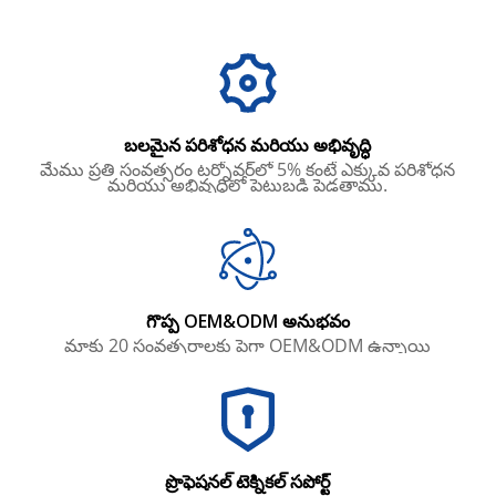
బలమైన పరిశోధన మరియు అభివృద్ధి
మేము ప్రతి సంవత్సరం టర్నోవర్‌లో 5% కంటే ఎక్కువ పరిశోధన
మరియు అభివృద్ధిలో పెట్టుబడి పెడతాము.
గొప్ప OEM&ODM అనుభవం
మాకు 20 సంవత్సరాలకు పైగా OEM&ODM ఉన్నాయి
ప్రొఫెషనల్ టెక్నికల్ సపోర్ట్