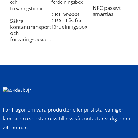
NFC passivt
smartlås
CRT-MS888
E
CRAT Lås för
N
Säkra
fördelningsbox
m
kontanttransport-
och
förvaringsboxar...
För frågor om våra produkter eller prislista, vänligen
lämna din e-postadress till oss så kontaktar vi dig inom
24 timmar.