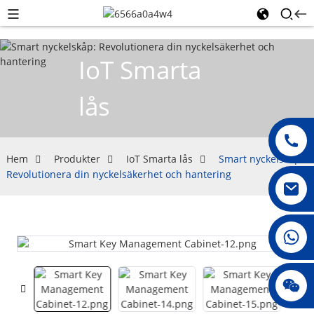
IoT Smarta
lås
Hem
Produkter
IoT Smarta lås
Smart nyckelskåp:
Revolutionera din nyckelsäkerhet och hantering
008615396811719
jenny010678