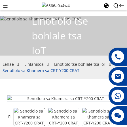
Linotlolo tse
bohlale tsa
IoT
Lehae
Lihlahisoa
Linotlolo tse bohlale tsa IoT
Senotlolo sa Khamera sa CRT-Y200 CRAT
008615396811719
jenny010678