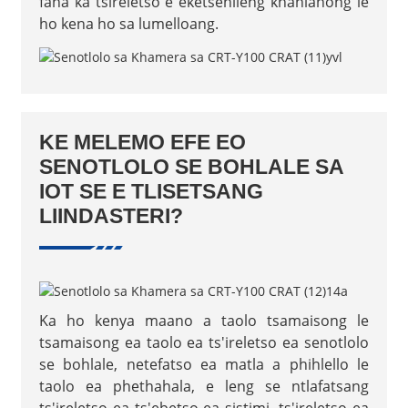
fana ka tšireletso e eketsehileng khahlanong le
ho kena ho sa lumelloang.
KE MELEMO EFE EO
SENOTLOLO SE BOHLALE SA
IOT SE E TLISETSANG
LIINDASTERI?
Ka ho kenya maano a taolo tsamaisong le
tsamaisong ea taolo ea ts'ireletso ea senotlolo
se bohlale, netefatso ea matla a phihlello le
taolo ea phethahala, e leng se ntlafatsang
ts'ireletso ea ts'ebetso ea sistimi, ts'ireletso ea