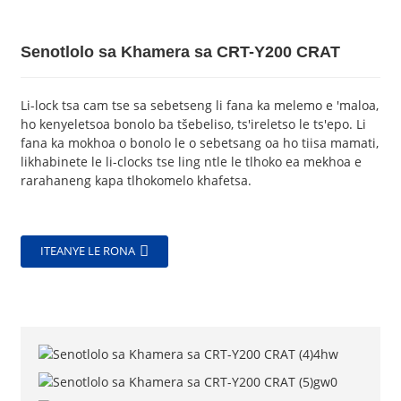
Senotlolo sa Khamera sa CRT-Y200 CRAT
Li-lock tsa cam tse sa sebetseng li fana ka melemo e 'maloa,
ho kenyeletsoa bonolo ba tšebeliso, ts'ireletso le ts'epo. Li
fana ka mokhoa o bonolo le o sebetsang oa ho tiisa mamati,
likhabinete le li-clocks tse ling ntle le tlhoko ea mekhoa e
rarahaneng kapa tlhokomelo khafetsa.
ITEANYE LE RONA