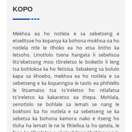
KOPO
Mekhoa ea ho notlela e sa sebetseng e
etselitsoe ho kopanya ka bohona mokhoa oa ho
notlela ntle le tlhoko ea ho etsa lintho ka
letsoho. Linotlolo tsena hangata li sebelisoa
lits'ebetsong moo tšireletso le boiketlo li leng
tsa bohlokoa ka ho fetisisa. Sebakeng sa bolulo
kapa sa khoebo, mekhoa ea ho notlela e sa
sebetseng e ka kopanngoa le taolo ea phihlello
le litsamaiso tsa ts'ireletso ho ntlafatsa
ts'ireletso ka kakaretso ea thepa. Mohlala,
senotlolo se bohlale sa lemati se nang le
bokhoni ba ho notlela e sa sebetseng se ka
sebetsa ka bohona kamora nako e itseng ho
tloha ha lemati le ne le fihlelloa la ho qetela, le