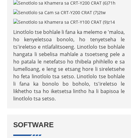
Linotlolo tse bohlale li fana ka melemo e 'maloa,
ho kenyeletsoa bonolo, ho tenyetseha le
ts'ireletso e ntlafalitsoeng. Linotlolo tse bohlale
hangata li sebelisa mahlale a tsoetseng pele a
ho patala le netefatso ho thibela phihlello e sa
lumelloang, e leng se etsang hore li sireletsehe
ho feta linotlolo tsa setso. Linotlolo tse bohlale
li fana ka bonolo bo boholo, ts'ireletso le
likhetho tsa ho iketsetsa lintho ha li bapisoa le
linotlolo tsa setso.
SOFTWARE