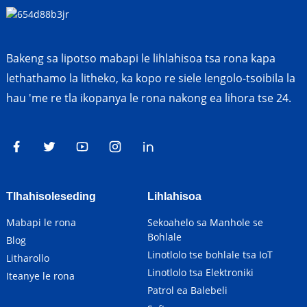
Bakeng sa lipotso mabapi le lihlahisoa tsa rona kapa
lethathamo la litheko, ka kopo re siele lengolo-tsoibila la
hau 'me re tla ikopanya le rona nakong ea lihora tse 24.
Tlhahisoleseding
Lihlahisoa
Mabapi le rona
Sekoahelo sa Manhole se
Bohlale
Blog
Linotlolo tse bohlale tsa IoT
Litharollo
Linotlolo tsa Elektroniki
Iteanye le rona
Patrol ea Balebeli