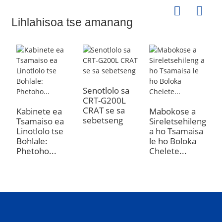
Lihlahisoa tse amanang
Senotlolo sa
CRT-G200L
M
CRAT se sa
b
Kabinete ea
Mabokose a
sebetseng
k
Tsamaiso ea
Sireletsehileng
k
Linotlolo tse
a ho Tsamaisa
k
Bohlale:
le ho Boloka
Phetoho...
Chelete...