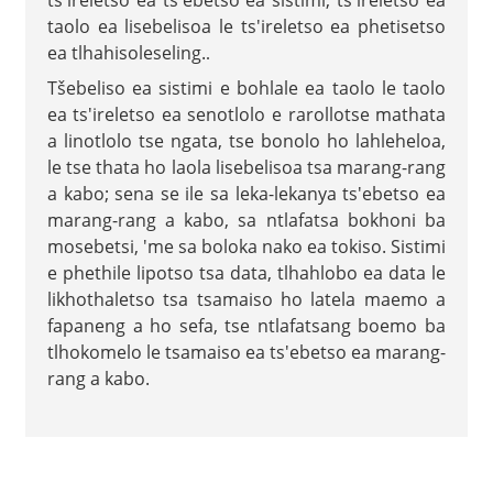
taolo ea lisebelisoa le ts'ireletso ea phetisetso
ea tlhahisoleseling.
.
Tšebeliso ea sistimi e bohlale ea taolo le taolo
ea ts'ireletso ea senotlolo e rarollotse mathata
a linotlolo tse ngata, tse bonolo ho lahleheloa,
le tse thata ho laola lisebelisoa tsa marang-rang
a kabo; sena se ile sa leka-lekanya ts'ebetso ea
marang-rang a kabo, sa ntlafatsa bokhoni ba
mosebetsi, 'me sa boloka nako ea tokiso. Sistimi
e phethile lipotso tsa data, tlhahlobo ea data le
likhothaletso tsa tsamaiso ho latela maemo a
fapaneng a ho sefa, tse ntlafatsang boemo ba
tlhokomelo le tsamaiso ea ts'ebetso ea marang-
rang a kabo.