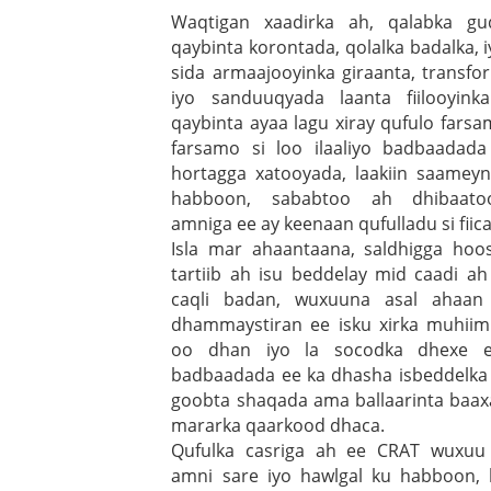
Waqtigan xaadirka ah, qalabka gu
qaybinta korontada, qolalka badalka, 
sida armaajooyinka giraanta, transf
iyo sanduuqyada laanta fiilooyin
qaybinta ayaa lagu xiray qufulo fars
farsamo si loo ilaaliyo badbaadad
hortagga xatooyada, laakiin saame
habboon, sababtoo ah dhibaato
amniga ee ay keenaan qufulladu si fiica
Isla mar ahaantaana, saldhigga hoos
tartiib ah isu beddelay mid caadi a
caqli badan, wuxuuna asal ahaan
dhammaystiran ee isku xirka muhiim
oo dhan iyo la socodka dhexe ee
badbaadada ee ka dhasha isbeddelka 
goobta shaqada ama ballaarinta baa
mararka qaarkood dhaca.
Qufulka casriga ah ee CRAT wuxuu
amni sare iyo hawlgal ku habboon,