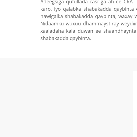
Adeegsiga qufullada casriga ah ee CRAT 
karo, iyo qalabka shabakadda qaybinta 
hawlgalka shabakadda qaybinta, waxay w
Nidaamku wuxuu dhammaystiray weydiinta
xaaladaha kala duwan ee shaandhaynta,
shabakadda qaybinta.