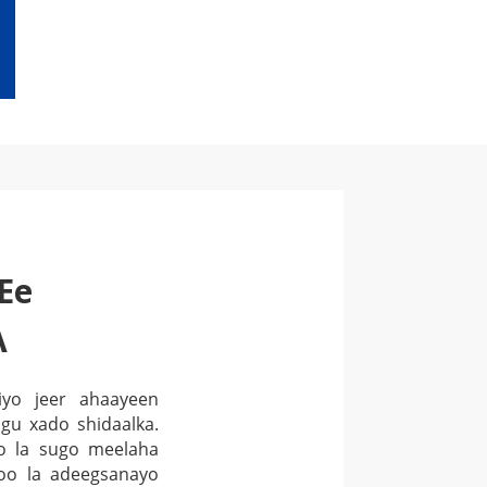
Ee
A
iyo jeer ahaayeen
agu xado shidaalka.
oo la sugo meelaha
doo la adeegsanayo