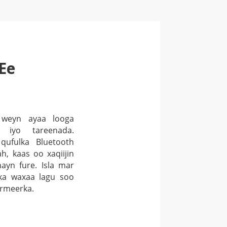
Ee
 weyn ayaa looga
a iyo tareenada.
 qufulka Bluetooth
h, kaas oo xaqiijin
hayn fure. Isla mar
ka waxaa lagu soo
ormeerka.