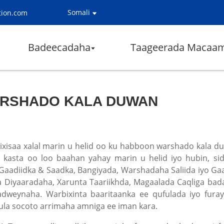
Somali
tion.com
Badeecadaha
Taageerada Macaam
ARSHADO KALA DUWAN
ixisaa xalal marin u helid oo ku habboon warshado kala d
l kasta oo loo baahan yahay marin u helid iyo hubin, s
 Gaadiidka & Saadka, Bangiyada, Warshadaha Saliida iyo Ga
iyaaradaha, Xarunta Taariikhda, Magaalada Caqliga badan
eynaha. Warbixinta baaritaanka ee qufulada iyo furay
 ula socoto arrimaha amniga ee iman kara.