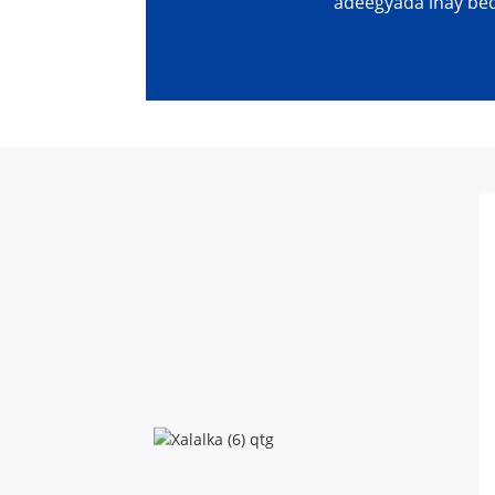
adeegyada inay be