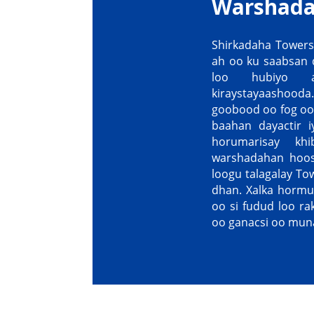
Warshadah
Shirkadaha Tower
ah oo ku saabsan 
loo hubiyo 
kiraystayaashooda.
goobood oo fog oo 
baahan dayactir i
horumarisay kh
warshadahan hoose
loogu talagalay To
dhan. Xalka hormu
oo si fudud loo ra
oo ganacsi oo mun