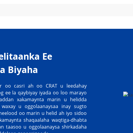
elitaanka Ee
a Biyaha
r oo casri ah oo CRAT u leedahay
g ee la qaybiyay iyada oo loo marayo
addan xakamaynta marin u helidda
, waxay u oggolaanaysaa inay sugto
eelood oo marin u helid ah iyo sidoo
xakamaynta shaqaalaha waqtiga-dhabta
an taasoo u oggolaanaysa shirkadaha