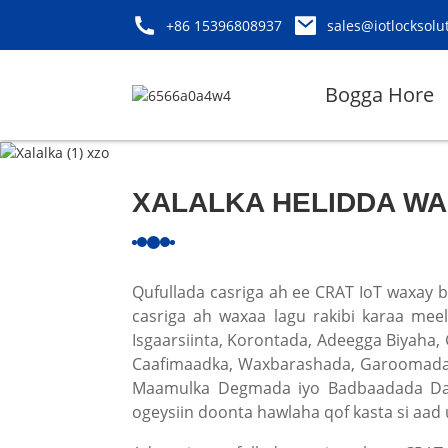
+86 15396808937
sales@iotlocksolu
Bogga Hore
XALALKA HELIDDA W
Qufullada casriga ah ee CRAT IoT waxay b
casriga ah waxaa lagu rakibi karaa mee
Isgaarsiinta, Korontada, Adeegga Biyaha,
Caafimaadka, Waxbarashada, Garoomada D
Maamulka Degmada iyo Badbaadada Dadw
ogeysiin doonta hawlaha qof kasta si aad