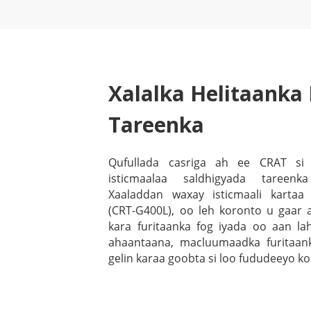
Xalalka Helitaanka 
Tareenka
Qufullada casriga ah ee CRAT si
isticmaalaa saldhigyada tareenk
Xaaladdan waxay isticmaali kartaa
(CRT-G400L), oo leh koronto u gaar a
kara furitaanka fog iyada oo aan la
ahaantaana, macluumaadka furitaan
gelin karaa goobta si loo fududeeyo k