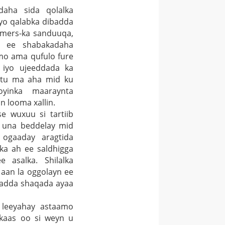
daha sida qolalka
iyo qalabka dibadda
ormers-ka sanduuqa,
ka ee shabakadaha
amo ama qufulo fure
a iyo ujeeddada ka
yntu ma aha mid ku
oyinka maaraynta
n looma xallin.
e wuxuu si tartiib
h una beddelay mid
 ogaaday aragtida
ka ah ee saldhigga
 asalka. Shilalka
aan la oggolayn ee
xadda shaqada ayaa
 leeyahay astaamo
 kaas oo si weyn u