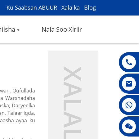
Ku Saabsan ABUUR
Xalalka
Blog
iisha
Nala Soo Xiriir
XALALKA
uwan. Qufullada
ida Warshadaha
008615396811719
aska, Daryeelka
, Tafaariiqda,
aasha ayaa ku
jenny010678