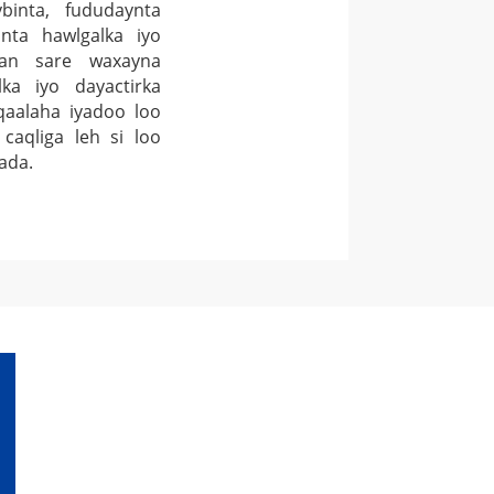
binta, fududaynta
inta hawlgalka iyo
aan sare waxayna
ka iyo dayactirka
qaalaha iyadoo loo
caqliga leh si loo
ada.