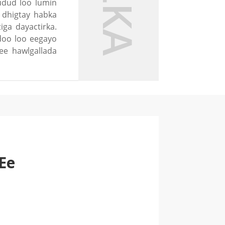
fudud loo lumin
 dhigtay habka
ga dayactirka.
doo loo eegayo
ee hawlgallada
Ee
a