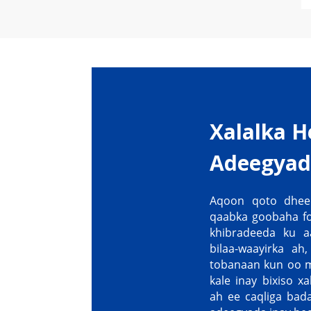
Xalalka H
Adeegyad
Aqoon qoto dhee
qaabka goobaha fo
khibradeeda ku a
bilaa-waayirka ah
tobanaan kun oo m
kale inay bixiso 
ah ee caqliga bad