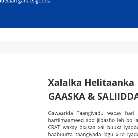
ddelaan ganacsigooda.
Xalalka Helitaanka 
GAASKA & SALIIDD
Gawaarida Taangiyadu waxay had 
bartilmaameed soo jiidasho leh oo l
CRAT waxay bixisaa xal buuxa iyad
baabuurta taangiyada lagu xiro iya