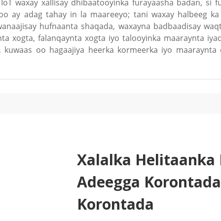
IoT waxay xallisay dhibaatooyinka furayaasha badan, si 
oo ay adag tahay in la maareeyo; tani waxay halbeeg ka
anaajisay hufnaanta shaqada, waxayna badbaadisay waqti
 xogta, falanqaynta xogta iyo talooyinka maaraynta iya
 kuwaas oo hagaajiya heerka kormeerka iyo maaraynta 
Xalalka Helitaanka 
Adeegga Korontad
Korontada