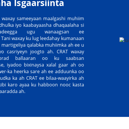
a Isgaarsiinta
s waxay sameeyaan maalgashi muhiim
dhulka iyo kaabayaasha dhaqaalaha si
adeegga ugu wanaagsan ee
 Tani waxay ku lug leedahay kumanaan
martigeliya qalabka muhiimka ah ee u
yo casriyeyn joogto ah. CRAT waxay
ibrad ballaaran oo ku saabsan
, iyadoo bixinaysa xalal gaar ah oo
wer-ka heerka sare ah ee adduunka oo
udka ka ah CRAT ee bilaa-waayirka ah
kibi karo ayaa ku habboon nooc kasta
aaradda ah.