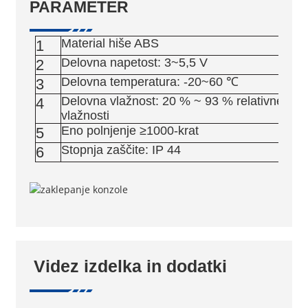
PARAMETER
Material hiše ABS
1
Delovna napetost: 3~5,5 V
2
Delovna temperatura: -20~60 ℃
3
Delovna vlažnost: 20 % ~ 93 % relativne
4
vlažnosti
Eno polnjenje ≥1000-krat
5
Stopnja zaščite: IP 44
6
Videz izdelka in dodatki