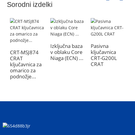
Sorodni izdelki
Izključna baza
Pasivna
v oblaku Core
ključavnica
CRT-MSJ874
C
Niaga (ECN) ...
CRT-G200L
CRAT
C
CRAT
ključavnica za
P
omarico za
k
podnožje...