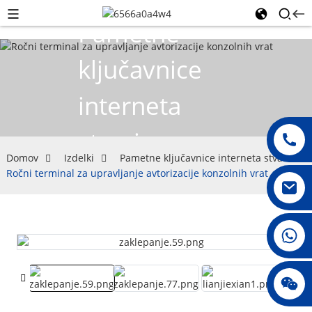
Pametne
ključavnice
interneta
stvari
Domov
Izdelki
Pametne ključavnice interneta stvari
Ročni terminal za upravljanje avtorizacije konzolnih vrat
008615396811719
jenny010678