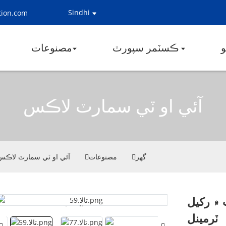
Sindhi
tion.com
ڪسٽمر سپورٽ
مصنوعات
آئي او ٽي سمارٽ لاڪس
گھر
مصنوعات
آئي او ٽي سمارٽ لاڪس
 ۾ رکيل
Loading...
Loading...
ٽرمينل