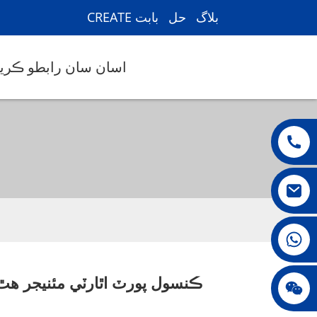
بلاگ
حل
CREATE بابت
اسان سان رابطو ڪريو
008615396811719
ڪنسول پورٽ اٿارٽي مئنيجر هٿ
جيني010678
Loading...
Loading...
Loading...
Loading...