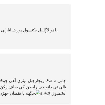
اهو لاڳاپيل ڪنسول پورٽ اٿارٽي مئنيجمينٽ ۽ مختلف نيٽ ورڪ پورٽس ۾ استعمال ٿيندو آهي.
چاٻي ۾ هڪ ريچارجبل بيٽري آهي جيڪ
تالي تي ڌاتو جي رابطن کي صاف رکڻ 
جڳهه يا نقصان جهڙن مسئلن لاءِ ڪجهه روايتي مسئلا حل ڪرڻ جا طريقا پڻ آهن.