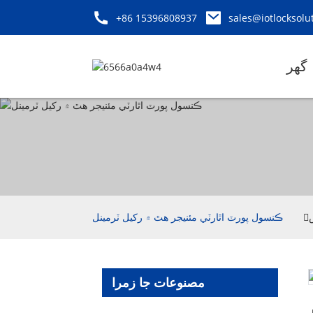
+86 15396808937
sales@iotlocksolu
گھر
ڪنسول پورٽ اٿارٽي مئنيجر هٿ ۾ رکيل ٽرمينل
مصنوعات جا زمرا
Loading...
Loading...