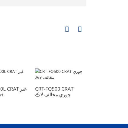
ن ايف سي غير فعال
CRT-FQ500 CRAT
G200L CRAT
سمارٽ لاڪ
چوري مخالف لاڪ
فع