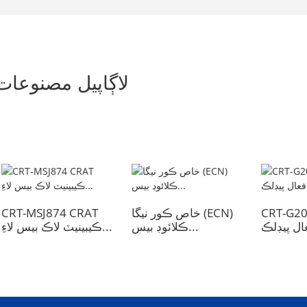
لاڳاپيل مصنوعات
CRT- غير
خاص ڪور نيگا (ECN)
CRT-MSJ874 CRAT
ال پيڊلڪ
ڪلائوڊ بيس...
ڪيبينيٽ لاڪ بيس لاءِ...