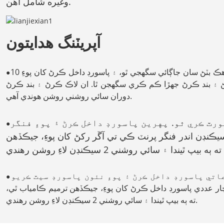
وغيره شامل آهن.
آپريٽنگ هدايتون
ان جو شروعاتي پاسورڊ 1234 آهي. ان کي هڪ بٽڻ سان جاڳائي سگهجي ٿو، ۽ پاسورڊ داخل ڪرڻ کان پوءِ 10
●
کولڻ ۽ بند ڪرڻ جهڙا ڪم ڪري سگهجن ٿا. ان لاڪ ڪرڻ ۽ بند ڪرڻ
دوران سائي روشني روشن هوندي آهي.
رٽ ڪري ٿو. پهرين پاسورڊ داخل ڪرڻ ۽ پوءِ فنگر
●
نٽ انٽري بٽڻ کي دٻائڻ ۽ 10 سيڪنڊن اندر فنگر پرنٽ ڪي تي آڱر رکڻ کان پوءِ، جيڪڏهن
اتي پاسورڊ داخل ڪرڻ ۽ پوءِ نئون پاسورڊ سيٽ ڪريو
●
ڊن اندر نئون چار عددي پاسورڊ داخل ڪرڻ کان پوءِ، جيڪڏهن ترميم ڪامياب ٿي،
ته ٻه بيپ ٿيندا ۽ سائي روشني 2 سيڪنڊن لاءِ روشن رهندي.