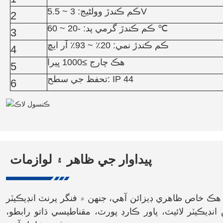
ڪم ڪندڙ وولٹیج: 3 ~ 5.5V
2
ڪم ڪندڙ گرمي پد: -20 ~ 60 ℃
3
ڪم ڪندڙ نمي: 20٪ ~ 93٪ آر ايڇ
4
هڪ چارج ≥1000 ڀيرا
5
تحفظ جي سطح: IP 44
6
پيداوار جي ظاهر ۽ لوازمات
ڪ خاص ظاهري ڊيزائن آهي، جنهن ۾ فنگر پرنٽ انڊيڪيٽر
نڊيڪيٽر لائيٽ، پاور ڪارڊ پورٽ، مقناطيسي ڌاتو رابطو،