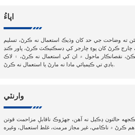
اپاءُ
يئن ته وضاحت جي حد کان وڌيڪ استعمال نه ڪرڻ، تسليم
ڻ، چارج ڪرڻ کان پوءِ چارجر کي ڊسڪنيڪٽ ڪرڻ، پاور ڪنڊ
ڪڻ، نقصانڪار ماحول ۾ ان کي استعمال نه ڪرڻ، ۽ لاڪ
باڊي تي ڪيميائي مادا نه مارڻ يا استعمال نه ڪرڻ.
وارنٽي
جهه حالتون ڍڪيل نه آهن، جهڙوڪ ناقابلِ مزاحمت قوتن