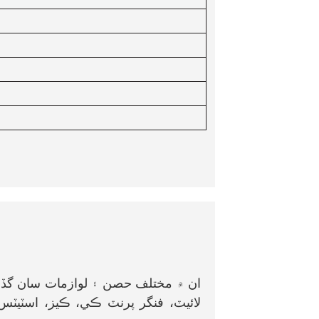
ان ۾ مختلف حصن ۽ لوازمات سان گڏ ه
لائيٽ، فنگر پرنٽ ڪي، ڪيز، اسٽيٽس ا