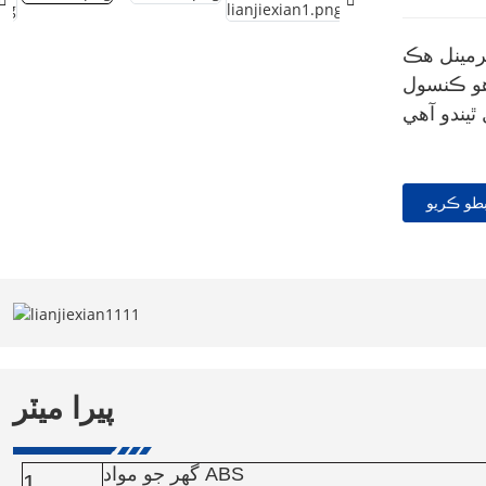
ٽرمينل هڪ
اهو ڪنسول
طو ڪريو
پيرا ميٽر
گھر جو مواد ABS
1