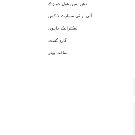
ذهين مين هول جو ڍڪ
آئي او ٽي سمارٽ لاڪس
اليڪٽرانڪ چاٻيون
گارڊ گشت
سافٽ ويئر