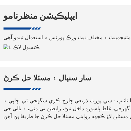
ايپليڪيشن منظرنامو
سار سنڀال ۽ مسئلا حل ڪرڻ
ا ٽائيپ - سي پورٽ ذريعي چارج ڪري سگهجي ٿي. چاٻي ۽
گهرجي. غلط پاسورڊ داخل ٿيڻ، رابطن تي مٽي، ۽ تالي جي