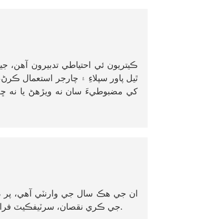
ڪيتريون ئي احتياطي تدبيرون آهن، ج
ٿيل پاور سپلاءِ ۽ چارجر استعمال ڪر
کي مضبوطيءَ سان نه ويڙهڻ يا نه ڇ
ان جي هڪ سال جي وارنٽي آهي، پر ڪ
جي ڪري نقصان، سرٽيفڪيٽ فراهم ڪرڻ ۾ ناڪامي، غير مجاز مرمت، غلط استعمال، وغيره.