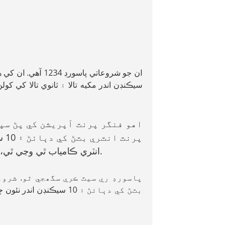
سيڪنڊن اندر مکيه تالا ۽ ثانوي تالا کي 
اهو فنگر پرنٽ آپريشن کي پڻ سپو
پر
انٽري ڪامياب ٿي وڃي ٿي، ته ٻه بيپ ٿيندا ۽ سائي روشني 2 سيڪنڊن لاءِ روشن رهندي.
پاسورڊ ري سيٽ ڪري سگھجي ٿو. شروع
بٽڻ کي دٻائڻ ۽ 10 سيڪن