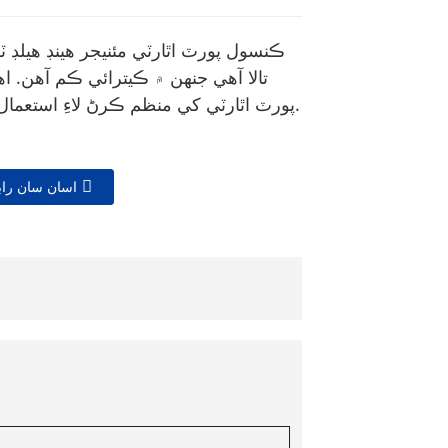
ڪنسول پورٽ اٿارٽي مئنيجر هينڊ هيلڊ 
تالا آهي جنهن ۾ ڪيترائي ڪم آهن. 
پورٽ اٿارٽي کي منظم ڪرڻ لاءِ استعمال ٿيندو آهي.
اسان سان راب